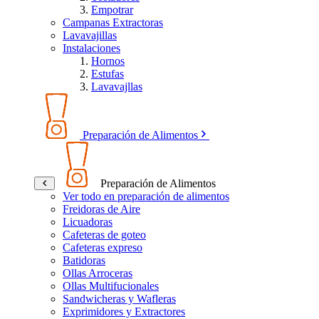
Empotrar
Campanas Extractoras
Lavavajillas
Instalaciones
Hornos
Estufas
Lavavajllas
Preparación de Alimentos
Preparación de Alimentos
Ver todo en preparación de alimentos
Freidoras de Aire
Licuadoras
Cafeteras de goteo
Cafeteras expreso
Batidoras
Ollas Arroceras
Ollas Multifucionales
Sandwicheras y Wafleras
Exprimidores y Extractores