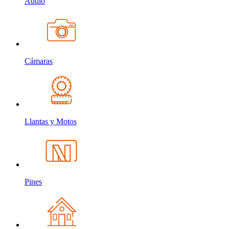
Audio
Cámaras
Llantas y Motos
Pines