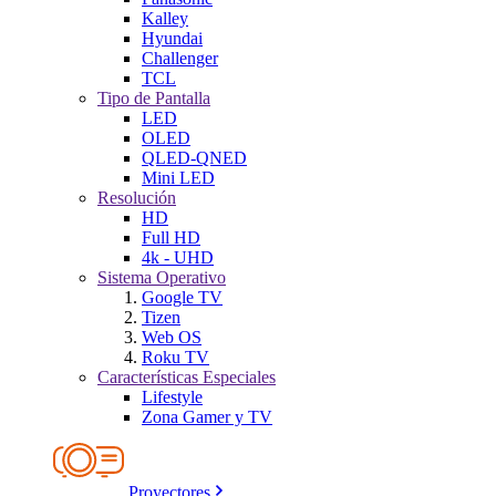
Kalley
Hyundai
Challenger
TCL
Tipo de Pantalla
LED
OLED
QLED-QNED
Mini LED
Resolución
HD
Full HD
4k - UHD
Sistema Operativo
Google TV
Tizen
Web OS
Roku TV
Características Especiales
Lifestyle
Zona Gamer y TV
Proyectores