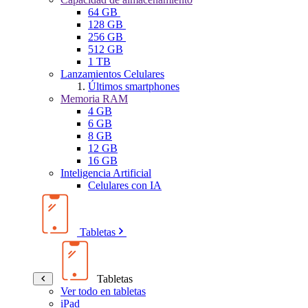
64 GB
128 GB
256 GB
512 GB
1 TB
Lanzamientos Celulares
Últimos smartphones
Memoria RAM
4 GB
6 GB
8 GB
12 GB
16 GB
Inteligencia Artificial
Celulares con IA
Tabletas
Tabletas
Ver todo en tabletas
iPad