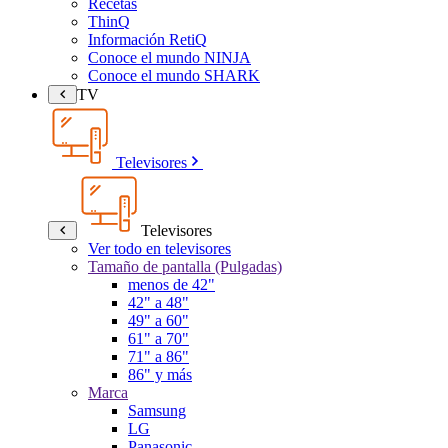
Recetas
ThinQ
Información RetiQ
Conoce el mundo NINJA
Conoce el mundo SHARK
TV
Televisores
Televisores
Ver todo en televisores
Tamaño de pantalla (Pulgadas)
menos de 42"
42" a 48"
49" a 60"
61" a 70"
71" a 86"
86" y más
Marca
Samsung
LG
Panasonic