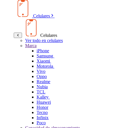
Celulares
Celulares
Ver todo en celulares
Marca
iPhone
Samsung
Xiaomi
Motorola
Vivo
Oppo
Realme
Nubia
TCL
Kalley
Huawei
Honor
Tecno
Infinix
Poco
Capacidad de almacenamiento