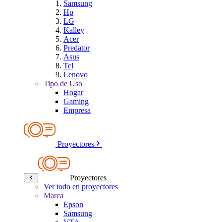
Samsung
Hp
LG
Kalley
Acer
Predator
Asus
Tcl
Lenovo
Tipo de Uso
Hogar
Gaming
Empresa
Proyectores
Proyectores
Ver todo en proyectores
Marca
Epson
Samsung