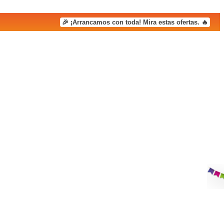
🎉 ¡Arrancamos con toda! Mira estas ofertas. 🔥