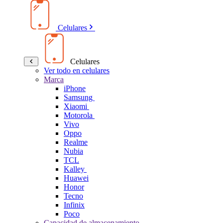
Celulares
Celulares
Ver todo en celulares
Marca
iPhone
Samsung
Xiaomi
Motorola
Vivo
Oppo
Realme
Nubia
TCL
Kalley
Huawei
Honor
Tecno
Infinix
Poco
Capacidad de almacenamiento