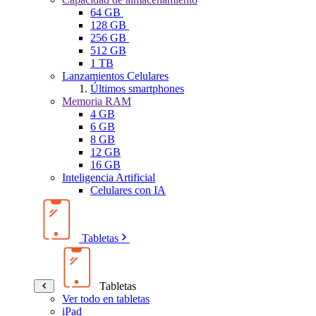
64 GB
128 GB
256 GB
512 GB
1 TB
Lanzamientos Celulares
Últimos smartphones
Memoria RAM
4 GB
6 GB
8 GB
12 GB
16 GB
Inteligencia Artificial
Celulares con IA
Tabletas
Tabletas
Ver todo en tabletas
iPad