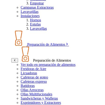
Empotrar
Campanas Extractoras
Lavavajillas
Instalaciones
Hornos
Estufas
Lavavajllas
Preparación de Alimentos
Preparación de Alimentos
Ver todo en preparación de alimentos
Freidoras de Aire
Licuadoras
Cafeteras de goteo
Cafeteras expreso
Batidoras
Ollas Arroceras
Ollas Multifucionales
Sandwicheras y Wafleras
Exprimidores y Extractores