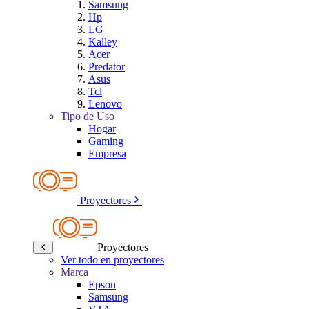
Samsung
Hp
LG
Kalley
Acer
Predator
Asus
Tcl
Lenovo
Tipo de Uso
Hogar
Gaming
Empresa
Proyectores
Proyectores
Ver todo en proyectores
Marca
Epson
Samsung