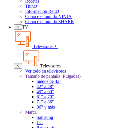
Recetas
ThinQ
Información RetiQ
Conoce el mundo NINJA
Conoce el mundo SHARK
TV
Televisores
Televisores
Ver todo en televisores
Tamaño de pantalla (Pulgadas)
menos de 42"
42" a 48"
49" a 60"
61" a 70"
71" a 86"
86" y más
Marca
Samsung
LG
Panasonic