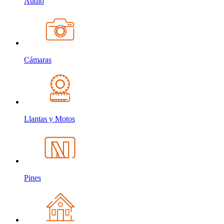
Audio
Cámaras
Llantas y Motos
Pines