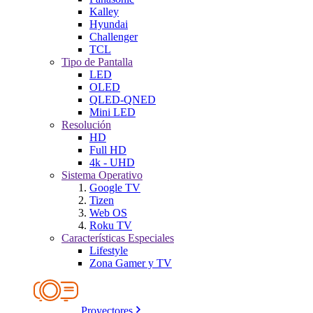
Kalley
Hyundai
Challenger
TCL
Tipo de Pantalla
LED
OLED
QLED-QNED
Mini LED
Resolución
HD
Full HD
4k - UHD
Sistema Operativo
Google TV
Tizen
Web OS
Roku TV
Características Especiales
Lifestyle
Zona Gamer y TV
Proyectores