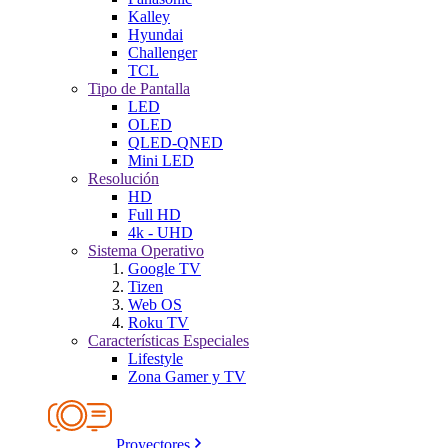
Kalley
Hyundai
Challenger
TCL
Tipo de Pantalla
LED
OLED
QLED-QNED
Mini LED
Resolución
HD
Full HD
4k - UHD
Sistema Operativo
Google TV
Tizen
Web OS
Roku TV
Características Especiales
Lifestyle
Zona Gamer y TV
Proyectores