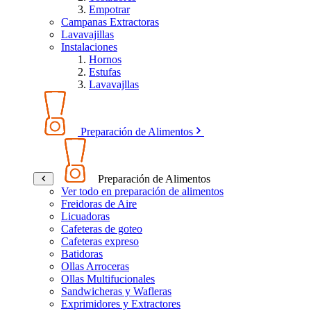
Empotrar
Campanas Extractoras
Lavavajillas
Instalaciones
Hornos
Estufas
Lavavajllas
Preparación de Alimentos
Preparación de Alimentos
Ver todo en preparación de alimentos
Freidoras de Aire
Licuadoras
Cafeteras de goteo
Cafeteras expreso
Batidoras
Ollas Arroceras
Ollas Multifucionales
Sandwicheras y Wafleras
Exprimidores y Extractores