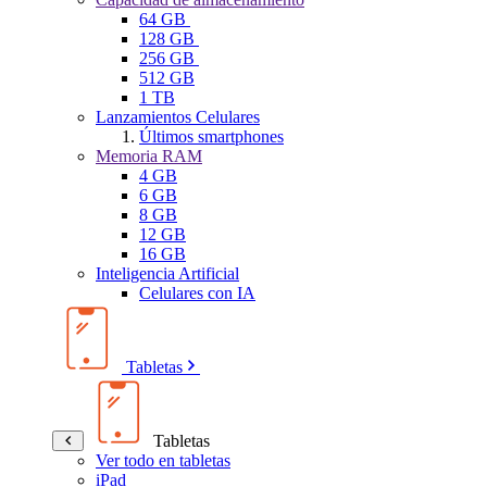
64 GB
128 GB
256 GB
512 GB
1 TB
Lanzamientos Celulares
Últimos smartphones
Memoria RAM
4 GB
6 GB
8 GB
12 GB
16 GB
Inteligencia Artificial
Celulares con IA
Tabletas
Tabletas
Ver todo en tabletas
iPad