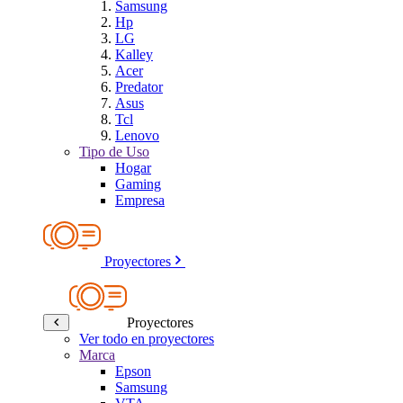
Samsung
Hp
LG
Kalley
Acer
Predator
Asus
Tcl
Lenovo
Tipo de Uso
Hogar
Gaming
Empresa
Proyectores
Proyectores
Ver todo en proyectores
Marca
Epson
Samsung