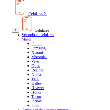
Celulares
Celulares
Ver todo en celulares
Marca
iPhone
Samsung
Xiaomi
Motorola
Vivo
Oppo
Realme
Nubia
TCL
Kalley
Huawei
Honor
Tecno
Infinix
Poco
Capacidad de almacenamiento