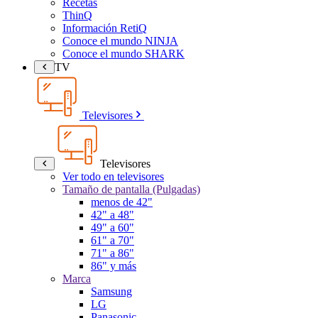
Recetas
ThinQ
Información RetiQ
Conoce el mundo NINJA
Conoce el mundo SHARK
TV
Televisores
Televisores
Ver todo en televisores
Tamaño de pantalla (Pulgadas)
menos de 42"
42" a 48"
49" a 60"
61" a 70"
71" a 86"
86" y más
Marca
Samsung
LG
Panasonic