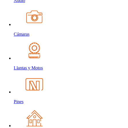
Audio
Cámaras
Llantas y Motos
Pines