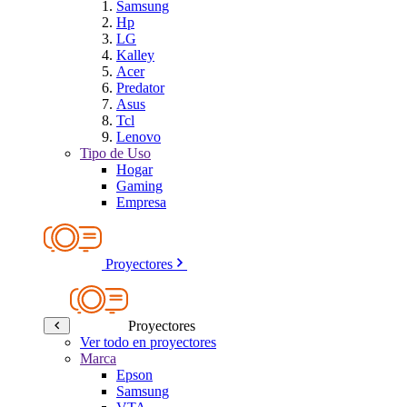
Samsung
Hp
LG
Kalley
Acer
Predator
Asus
Tcl
Lenovo
Tipo de Uso
Hogar
Gaming
Empresa
Proyectores
Proyectores
Ver todo en proyectores
Marca
Epson
Samsung