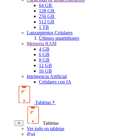
64 GB
128 GB
256 GB
512 GB
1 TB
Lanzamientos Celulares
Últimos smartphones
Memoria RAM
4 GB
6 GB
8 GB
12 GB
16 GB
Inteligencia Artificial
Celulares con IA
Tabletas
Tabletas
Ver todo en tabletas
iPad