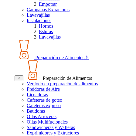
Empotrar
Campanas Extractoras
Lavavajillas
Instalaciones
Hornos
Estufas
Lavavajllas
Preparación de Alimentos
Preparación de Alimentos
Ver todo en preparación de alimentos
Freidoras de Aire
Licuadoras
Cafeteras de goteo
Cafeteras expreso
Batidoras
Ollas Arroceras
Ollas Multifucionales
Sandwicheras y Wafleras
Exprimidores y Extractores