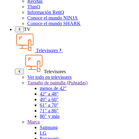
Recetas
ThinQ
Información RetiQ
Conoce el mundo NINJA
Conoce el mundo SHARK
TV
Televisores
Televisores
Ver todo en televisores
Tamaño de pantalla (Pulgadas)
menos de 42"
42" a 48"
49" a 60"
61" a 70"
71" a 86"
86" y más
Marca
Samsung
LG
Panasonic