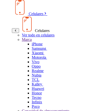
Celulares
Celulares
Ver todo en celulares
Marca
iPhone
Samsung
Xiaomi
Motorola
Vivo
Oppo
Realme
Nubia
TCL
Kalley
Huawei
Honor
Tecno
Infinix
Poco
Capacidad de almacenamiento