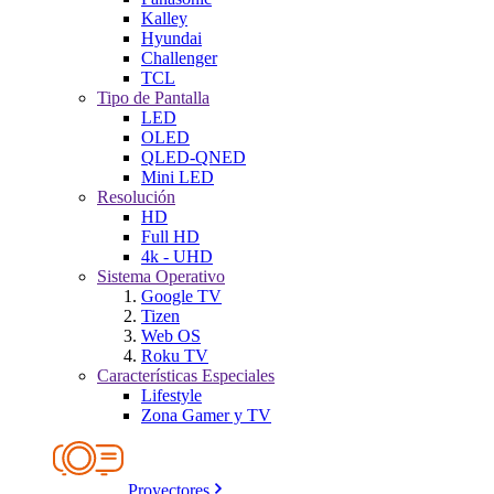
Kalley
Hyundai
Challenger
TCL
Tipo de Pantalla
LED
OLED
QLED-QNED
Mini LED
Resolución
HD
Full HD
4k - UHD
Sistema Operativo
Google TV
Tizen
Web OS
Roku TV
Características Especiales
Lifestyle
Zona Gamer y TV
Proyectores