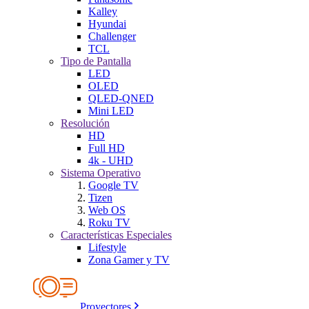
Kalley
Hyundai
Challenger
TCL
Tipo de Pantalla
LED
OLED
QLED-QNED
Mini LED
Resolución
HD
Full HD
4k - UHD
Sistema Operativo
Google TV
Tizen
Web OS
Roku TV
Características Especiales
Lifestyle
Zona Gamer y TV
Proyectores