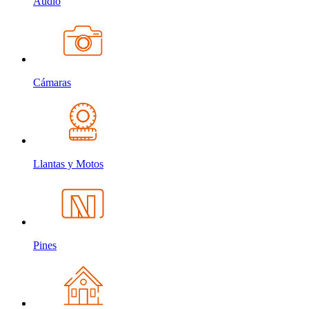
Audio
Cámaras
Llantas y Motos
Pines