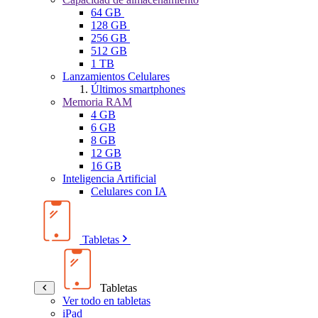
64 GB
128 GB
256 GB
512 GB
1 TB
Lanzamientos Celulares
Últimos smartphones
Memoria RAM
4 GB
6 GB
8 GB
12 GB
16 GB
Inteligencia Artificial
Celulares con IA
Tabletas
Tabletas
Ver todo en tabletas
iPad