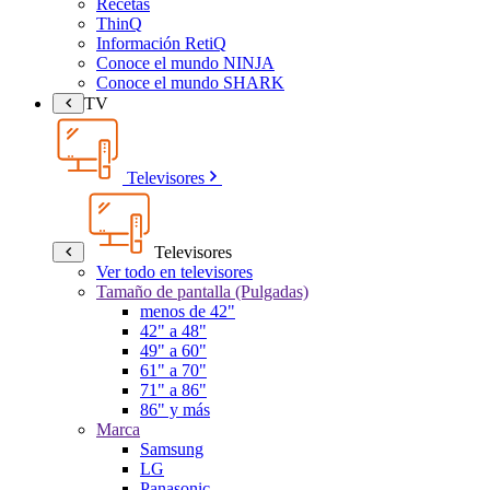
Recetas
ThinQ
Información RetiQ
Conoce el mundo NINJA
Conoce el mundo SHARK
TV
Televisores
Televisores
Ver todo en televisores
Tamaño de pantalla (Pulgadas)
menos de 42"
42" a 48"
49" a 60"
61" a 70"
71" a 86"
86" y más
Marca
Samsung
LG
Panasonic