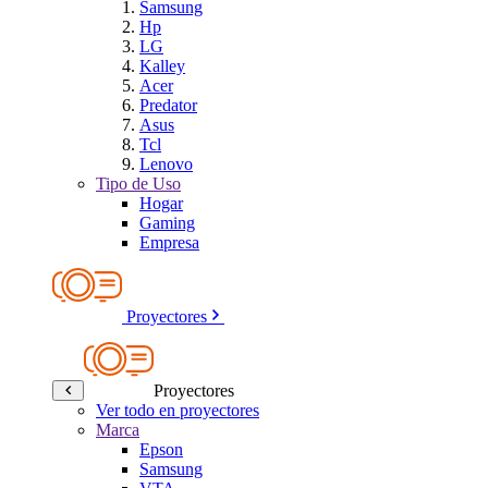
Samsung
Hp
LG
Kalley
Acer
Predator
Asus
Tcl
Lenovo
Tipo de Uso
Hogar
Gaming
Empresa
Proyectores
Proyectores
Ver todo en proyectores
Marca
Epson
Samsung