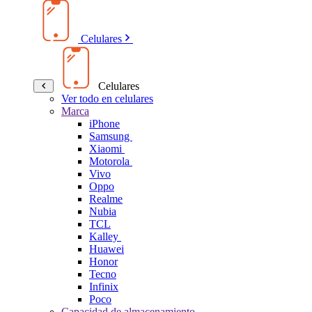
Celulares
Celulares
Ver todo en celulares
Marca
iPhone
Samsung
Xiaomi
Motorola
Vivo
Oppo
Realme
Nubia
TCL
Kalley
Huawei
Honor
Tecno
Infinix
Poco
Capacidad de almacenamiento