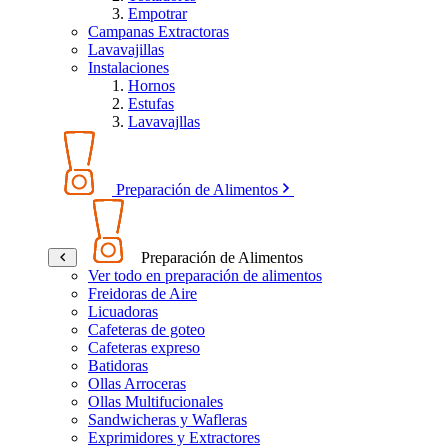
Empotrar
Campanas Extractoras
Lavavajillas
Instalaciones
Hornos
Estufas
Lavavajllas
Preparación de Alimentos
Preparación de Alimentos
Ver todo en preparación de alimentos
Freidoras de Aire
Licuadoras
Cafeteras de goteo
Cafeteras expreso
Batidoras
Ollas Arroceras
Ollas Multifucionales
Sandwicheras y Wafleras
Exprimidores y Extractores