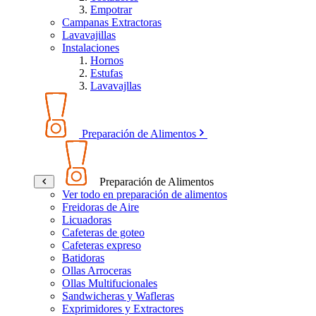
Empotrar
Campanas Extractoras
Lavavajillas
Instalaciones
Hornos
Estufas
Lavavajllas
Preparación de Alimentos
Preparación de Alimentos
Ver todo en preparación de alimentos
Freidoras de Aire
Licuadoras
Cafeteras de goteo
Cafeteras expreso
Batidoras
Ollas Arroceras
Ollas Multifucionales
Sandwicheras y Wafleras
Exprimidores y Extractores