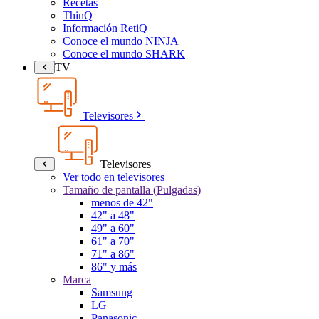
Recetas
ThinQ
Información RetiQ
Conoce el mundo NINJA
Conoce el mundo SHARK
TV
Televisores
Televisores
Ver todo en televisores
Tamaño de pantalla (Pulgadas)
menos de 42"
42" a 48"
49" a 60"
61" a 70"
71" a 86"
86" y más
Marca
Samsung
LG
Panasonic