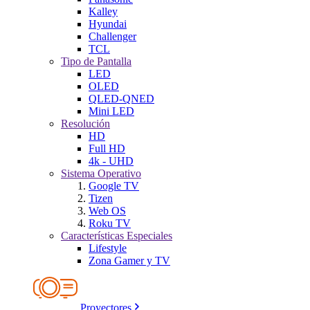
Kalley
Hyundai
Challenger
TCL
Tipo de Pantalla
LED
OLED
QLED-QNED
Mini LED
Resolución
HD
Full HD
4k - UHD
Sistema Operativo
Google TV
Tizen
Web OS
Roku TV
Características Especiales
Lifestyle
Zona Gamer y TV
Proyectores