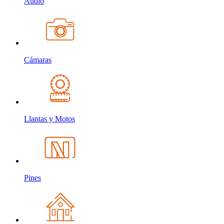
Audio
Cámaras
Llantas y Motos
Pines