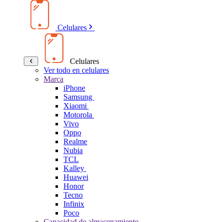
Celulares
Celulares
Ver todo en celulares
Marca
iPhone
Samsung
Xiaomi
Motorola
Vivo
Oppo
Realme
Nubia
TCL
Kalley
Huawei
Honor
Tecno
Infinix
Poco
Capacidad de almacenamiento