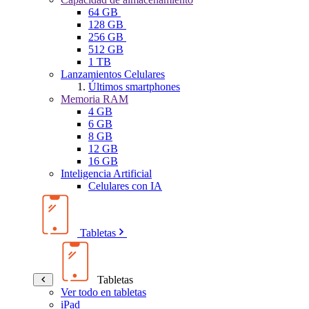
64 GB
128 GB
256 GB
512 GB
1 TB
Lanzamientos Celulares
Últimos smartphones
Memoria RAM
4 GB
6 GB
8 GB
12 GB
16 GB
Inteligencia Artificial
Celulares con IA
Tabletas
Tabletas
Ver todo en tabletas
iPad