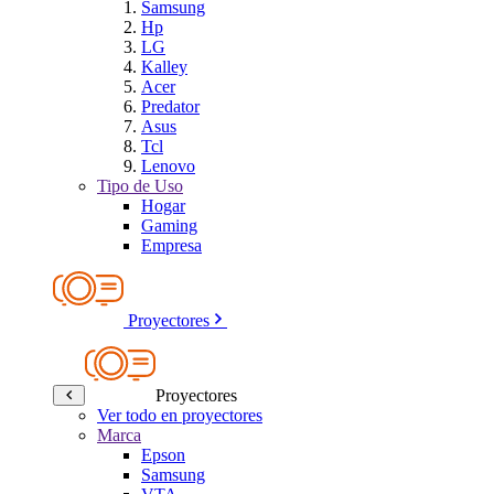
Samsung
Hp
LG
Kalley
Acer
Predator
Asus
Tcl
Lenovo
Tipo de Uso
Hogar
Gaming
Empresa
Proyectores
Proyectores
Ver todo en proyectores
Marca
Epson
Samsung