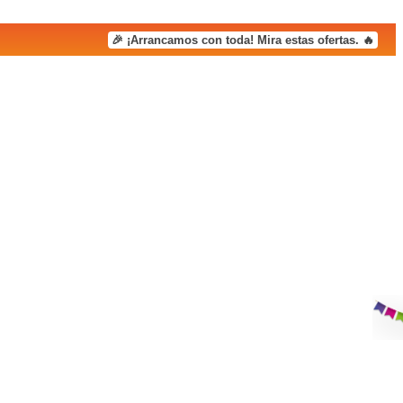
🎉 ¡Arrancamos con toda! Mira estas ofertas. 🔥