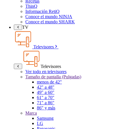
Recetas
ThinQ
Información RetiQ
Conoce el mundo NINJA
Conoce el mundo SHARK
TV
Televisores
Televisores
Ver todo en televisores
Tamaño de pantalla (Pulgadas)
menos de 42"
42" a 48"
49" a 60"
61" a 70"
71" a 86"
86" y más
Marca
Samsung
LG
Panasonic