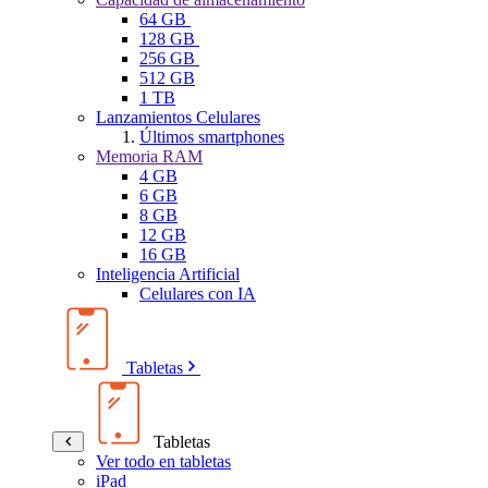
64 GB
128 GB
256 GB
512 GB
1 TB
Lanzamientos Celulares
Últimos smartphones
Memoria RAM
4 GB
6 GB
8 GB
12 GB
16 GB
Inteligencia Artificial
Celulares con IA
Tabletas
Tabletas
Ver todo en tabletas
iPad