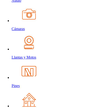
Audio
Cámaras
Llantas y Motos
Pines