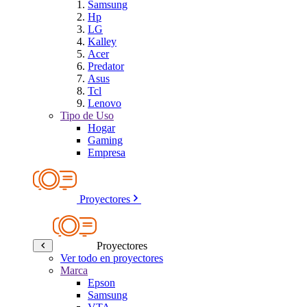
Samsung
Hp
LG
Kalley
Acer
Predator
Asus
Tcl
Lenovo
Tipo de Uso
Hogar
Gaming
Empresa
Proyectores
Proyectores
Ver todo en proyectores
Marca
Epson
Samsung