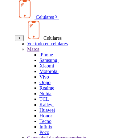
Celulares
Celulares
Ver todo en celulares
Marca
iPhone
Samsung
Xiaomi
Motorola
Vivo
Oppo
Realme
Nubia
TCL
Kalley
Huawei
Honor
Tecno
Infinix
Poco
Capacidad de almacenamiento