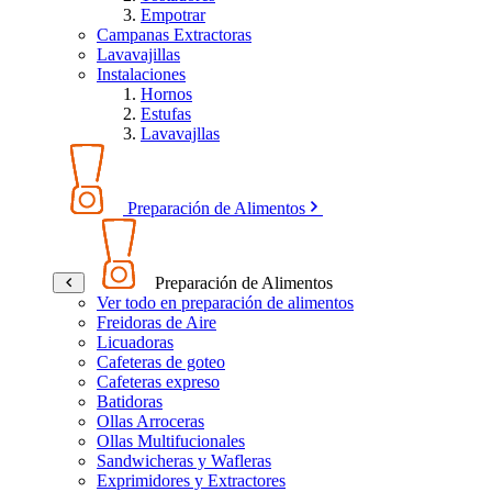
Empotrar
Campanas Extractoras
Lavavajillas
Instalaciones
Hornos
Estufas
Lavavajllas
Preparación de Alimentos
Preparación de Alimentos
Ver todo en preparación de alimentos
Freidoras de Aire
Licuadoras
Cafeteras de goteo
Cafeteras expreso
Batidoras
Ollas Arroceras
Ollas Multifucionales
Sandwicheras y Wafleras
Exprimidores y Extractores