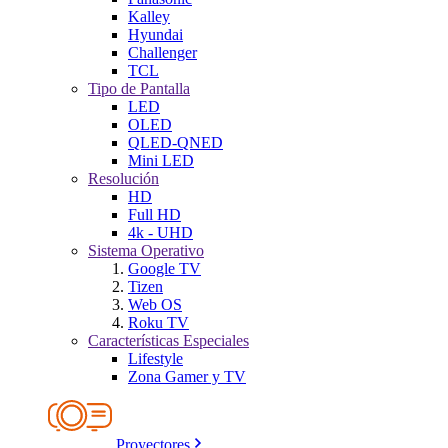
Kalley
Hyundai
Challenger
TCL
Tipo de Pantalla
LED
OLED
QLED-QNED
Mini LED
Resolución
HD
Full HD
4k - UHD
Sistema Operativo
Google TV
Tizen
Web OS
Roku TV
Características Especiales
Lifestyle
Zona Gamer y TV
Proyectores