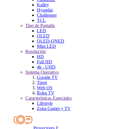
Kalley
Hyundai
Challenger
TCL
Tipo de Pantalla
LED
OLED
QLED-QNED
Mini LED
Resolución
HD
Full HD
4k - UHD
Sistema Operativo
Google TV
Tizen
Web OS
Roku TV
Características Especiales
Lifestyle
Zona Gamer y TV
Proyectores