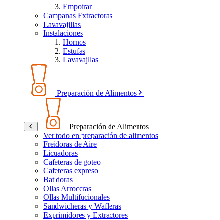
Empotrar
Campanas Extractoras
Lavavajillas
Instalaciones
Hornos
Estufas
Lavavajllas
Preparación de Alimentos
Preparación de Alimentos
Ver todo en preparación de alimentos
Freidoras de Aire
Licuadoras
Cafeteras de goteo
Cafeteras expreso
Batidoras
Ollas Arroceras
Ollas Multifucionales
Sandwicheras y Wafleras
Exprimidores y Extractores