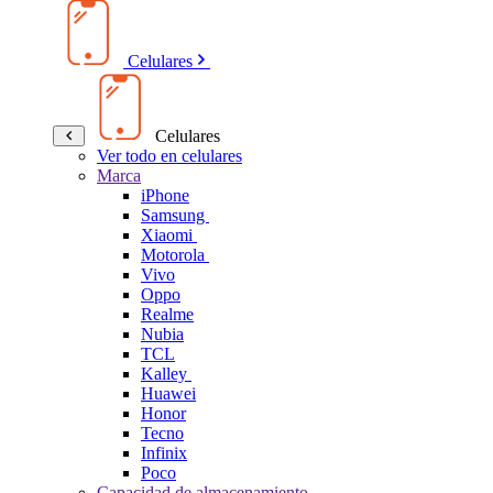
Celulares
Celulares
Ver todo en celulares
Marca
iPhone
Samsung
Xiaomi
Motorola
Vivo
Oppo
Realme
Nubia
TCL
Kalley
Huawei
Honor
Tecno
Infinix
Poco
Capacidad de almacenamiento