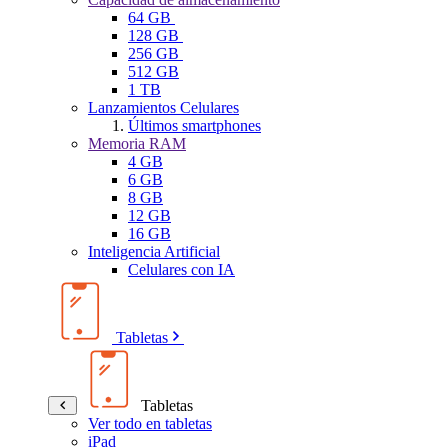
64 GB
128 GB
256 GB
512 GB
1 TB
Lanzamientos Celulares
Últimos smartphones
Memoria RAM
4 GB
6 GB
8 GB
12 GB
16 GB
Inteligencia Artificial
Celulares con IA
Tabletas
Tabletas
Ver todo en tabletas
iPad