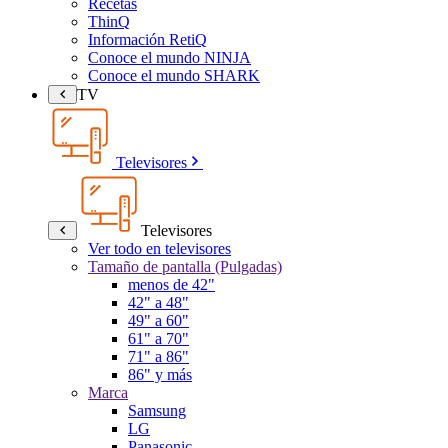
Recetas
ThinQ
Información RetiQ
Conoce el mundo NINJA
Conoce el mundo SHARK
TV
Televisores
Televisores
Ver todo en televisores
Tamaño de pantalla (Pulgadas)
menos de 42"
42" a 48"
49" a 60"
61" a 70"
71" a 86"
86" y más
Marca
Samsung
LG
Panasonic