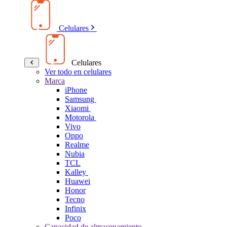
Celulares
Celulares
Ver todo en celulares
Marca
iPhone
Samsung
Xiaomi
Motorola
Vivo
Oppo
Realme
Nubia
TCL
Kalley
Huawei
Honor
Tecno
Infinix
Poco
Capacidad de almacenamiento