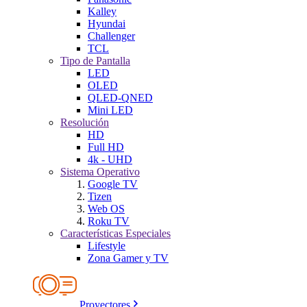
Kalley
Hyundai
Challenger
TCL
Tipo de Pantalla
LED
OLED
QLED-QNED
Mini LED
Resolución
HD
Full HD
4k - UHD
Sistema Operativo
Google TV
Tizen
Web OS
Roku TV
Características Especiales
Lifestyle
Zona Gamer y TV
Proyectores