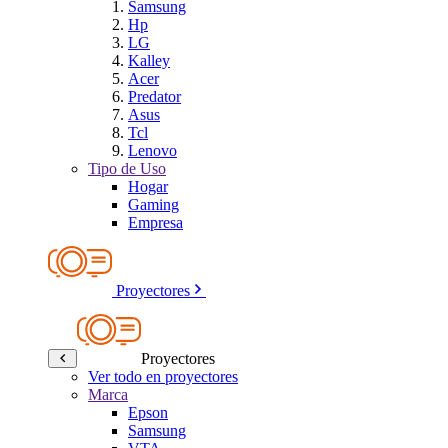
Samsung
Hp
LG
Kalley
Acer
Predator
Asus
Tcl
Lenovo
Tipo de Uso
Hogar
Gaming
Empresa
Proyectores
Proyectores
Ver todo en proyectores
Marca
Epson
Samsung