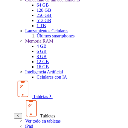
64 GB
128 GB
256 GB
512 GB
1 TB
Lanzamientos Celulares
Últimos smartphones
Memoria RAM
4 GB
6 GB
8 GB
12 GB
16 GB
Inteligencia Artificial
Celulares con IA
Tabletas
Tabletas
Ver todo en tabletas
iPad