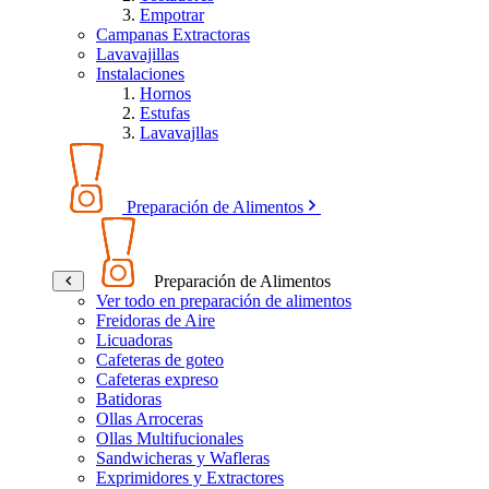
Empotrar
Campanas Extractoras
Lavavajillas
Instalaciones
Hornos
Estufas
Lavavajllas
Preparación de Alimentos
Preparación de Alimentos
Ver todo en preparación de alimentos
Freidoras de Aire
Licuadoras
Cafeteras de goteo
Cafeteras expreso
Batidoras
Ollas Arroceras
Ollas Multifucionales
Sandwicheras y Wafleras
Exprimidores y Extractores