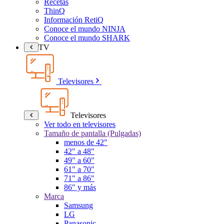
Recetas
ThinQ
Información RetiQ
Conoce el mundo NINJA
Conoce el mundo SHARK
TV
Televisores
Televisores
Ver todo en televisores
Tamaño de pantalla (Pulgadas)
menos de 42"
42" a 48"
49" a 60"
61" a 70"
71" a 86"
86" y más
Marca
Samsung
LG
Panasonic