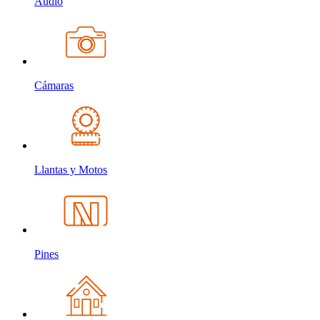
Audio
Cámaras
Llantas y Motos
Pines