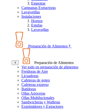
Empotrar
Campanas Extractoras
Lavavajillas
Instalaciones
Hornos
Estufas
Lavavajllas
Preparación de Alimentos
Preparación de Alimentos
Ver todo en preparación de alimentos
Freidoras de Aire
Licuadoras
Cafeteras de goteo
Cafeteras expreso
Batidoras
Ollas Arroceras
Ollas Multifucionales
Sandwicheras y Wafleras
Exprimidores y Extractores