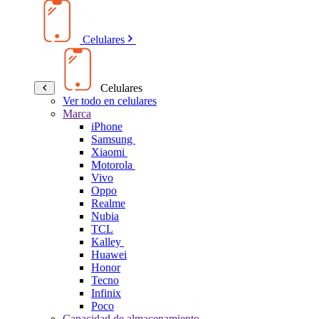
Celulares
Celulares
Ver todo en celulares
Marca
iPhone
Samsung
Xiaomi
Motorola
Vivo
Oppo
Realme
Nubia
TCL
Kalley
Huawei
Honor
Tecno
Infinix
Poco
Capacidad de almacenamiento