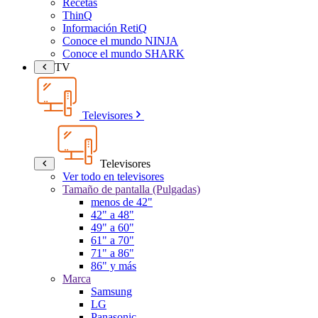
Recetas
ThinQ
Información RetiQ
Conoce el mundo NINJA
Conoce el mundo SHARK
TV
Televisores
Televisores
Ver todo en televisores
Tamaño de pantalla (Pulgadas)
menos de 42"
42" a 48"
49" a 60"
61" a 70"
71" a 86"
86" y más
Marca
Samsung
LG
Panasonic