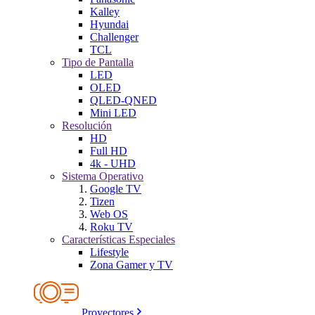
Kalley
Hyundai
Challenger
TCL
Tipo de Pantalla
LED
OLED
QLED-QNED
Mini LED
Resolución
HD
Full HD
4k - UHD
Sistema Operativo
Google TV
Tizen
Web OS
Roku TV
Características Especiales
Lifestyle
Zona Gamer y TV
Proyectores