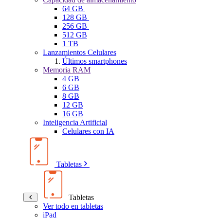
64 GB
128 GB
256 GB
512 GB
1 TB
Lanzamientos Celulares
Últimos smartphones
Memoria RAM
4 GB
6 GB
8 GB
12 GB
16 GB
Inteligencia Artificial
Celulares con IA
Tabletas
Tabletas
Ver todo en tabletas
iPad