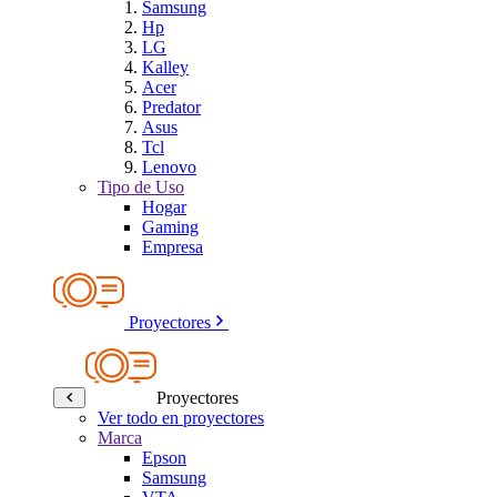
Samsung
Hp
LG
Kalley
Acer
Predator
Asus
Tcl
Lenovo
Tipo de Uso
Hogar
Gaming
Empresa
Proyectores
Proyectores
Ver todo en proyectores
Marca
Epson
Samsung