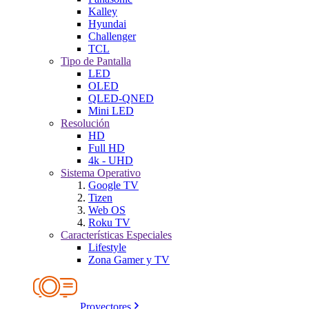
Kalley
Hyundai
Challenger
TCL
Tipo de Pantalla
LED
OLED
QLED-QNED
Mini LED
Resolución
HD
Full HD
4k - UHD
Sistema Operativo
Google TV
Tizen
Web OS
Roku TV
Características Especiales
Lifestyle
Zona Gamer y TV
Proyectores