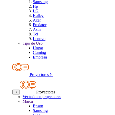
Samsung
Hp
LG
Kalley
Acer
Predator
Asus
Tcl
Lenovo
Tipo de Uso
Hogar
Gaming
Empresa
Proyectores
Proyectores
Ver todo en proyectores
Marca
Epson
Samsung