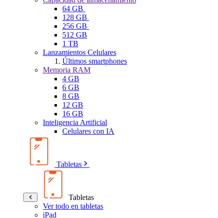
64 GB
128 GB
256 GB
512 GB
1 TB
Lanzamientos Celulares
Últimos smartphones
Memoria RAM
4 GB
6 GB
8 GB
12 GB
16 GB
Inteligencia Artificial
Celulares con IA
Tabletas
Tabletas
Ver todo en tabletas
iPad