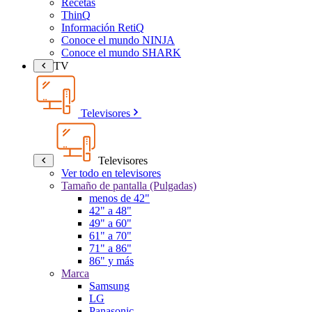
Recetas
ThinQ
Información RetiQ
Conoce el mundo NINJA
Conoce el mundo SHARK
TV
Televisores
Televisores
Ver todo en televisores
Tamaño de pantalla (Pulgadas)
menos de 42"
42" a 48"
49" a 60"
61" a 70"
71" a 86"
86" y más
Marca
Samsung
LG
Panasonic