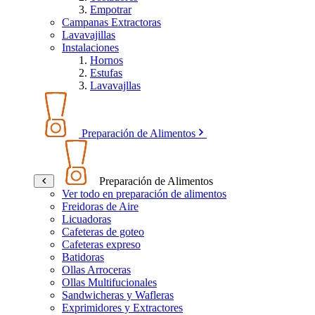
Empotrar
Campanas Extractoras
Lavavajillas
Instalaciones
Hornos
Estufas
Lavavajllas
Preparación de Alimentos
Preparación de Alimentos
Ver todo en preparación de alimentos
Freidoras de Aire
Licuadoras
Cafeteras de goteo
Cafeteras expreso
Batidoras
Ollas Arroceras
Ollas Multifucionales
Sandwicheras y Wafleras
Exprimidores y Extractores