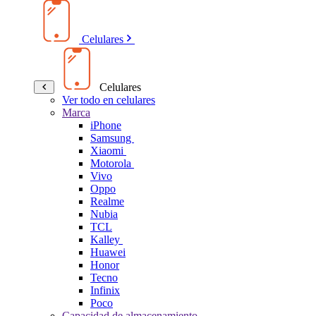
Celulares
Celulares
Ver todo en celulares
Marca
iPhone
Samsung
Xiaomi
Motorola
Vivo
Oppo
Realme
Nubia
TCL
Kalley
Huawei
Honor
Tecno
Infinix
Poco
Capacidad de almacenamiento