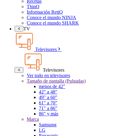
Recetas
ThinQ
Información RetiQ
Conoce el mundo NINJA
Conoce el mundo SHARK
TV
Televisores
Televisores
Ver todo en televisores
Tamaño de pantalla (Pulgadas)
menos de 42"
42" a 48"
49" a 60"
61" a 70"
71" a 86"
86" y más
Marca
Samsung
LG
Panasonic