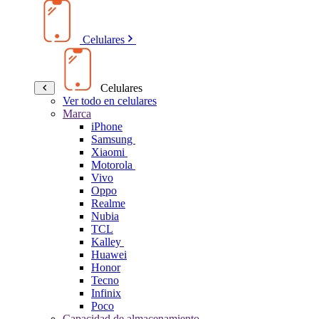
Celulares
Celulares
Ver todo en celulares
Marca
iPhone
Samsung
Xiaomi
Motorola
Vivo
Oppo
Realme
Nubia
TCL
Kalley
Huawei
Honor
Tecno
Infinix
Poco
Capacidad de almacenamiento