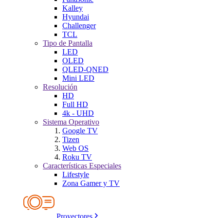
Kalley
Hyundai
Challenger
TCL
Tipo de Pantalla
LED
OLED
QLED-QNED
Mini LED
Resolución
HD
Full HD
4k - UHD
Sistema Operativo
Google TV
Tizen
Web OS
Roku TV
Características Especiales
Lifestyle
Zona Gamer y TV
Proyectores