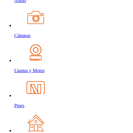
Audio
Cámaras
Llantas y Motos
Pines