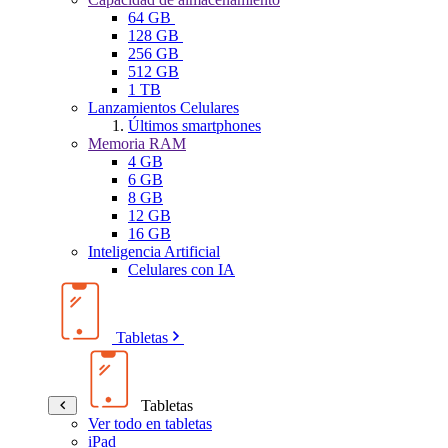
64 GB
128 GB
256 GB
512 GB
1 TB
Lanzamientos Celulares
Últimos smartphones
Memoria RAM
4 GB
6 GB
8 GB
12 GB
16 GB
Inteligencia Artificial
Celulares con IA
Tabletas
Tabletas
Ver todo en tabletas
iPad