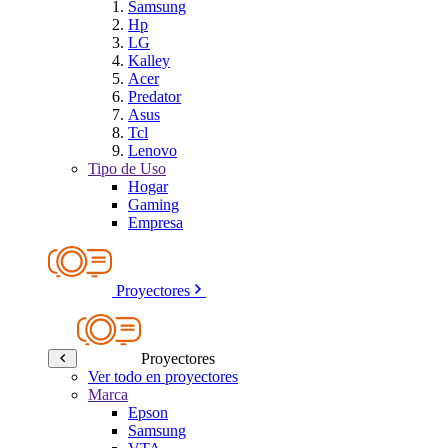
Samsung
Hp
LG
Kalley
Acer
Predator
Asus
Tcl
Lenovo
Tipo de Uso
Hogar
Gaming
Empresa
Proyectores
Proyectores
Ver todo en proyectores
Marca
Epson
Samsung