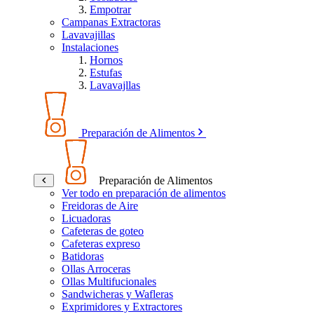
Empotrar
Campanas Extractoras
Lavavajillas
Instalaciones
Hornos
Estufas
Lavavajllas
Preparación de Alimentos
Preparación de Alimentos
Ver todo en preparación de alimentos
Freidoras de Aire
Licuadoras
Cafeteras de goteo
Cafeteras expreso
Batidoras
Ollas Arroceras
Ollas Multifucionales
Sandwicheras y Wafleras
Exprimidores y Extractores