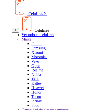
Celulares
Celulares
Ver todo en celulares
Marca
iPhone
Samsung
Xiaomi
Motorola
Vivo
Oppo
Realme
Nubia
TCL
Kalley
Huawei
Honor
Tecno
Infinix
Poco
Capacidad de almacenamiento