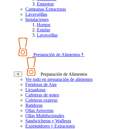
Empotrar
Campanas Extractoras
Lavavajillas
Instalaciones
Hornos
Estufas
Lavavajllas
Preparación de Alimentos
Preparación de Alimentos
Ver todo en preparación de alimentos
Freidoras de Aire
Licuadoras
Cafeteras de goteo
Cafeteras expreso
Batidoras
Ollas Arroceras
Ollas Multifucionales
Sandwicheras y Wafleras
Exprimidores y Extractores