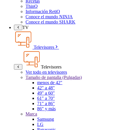
Recetas
ThinQ
Información RetiQ
Conoce el mundo NINJA
Conoce el mundo SHARK
TV
Televisores
Televisores
Ver todo en televisores
Tamaño de pantalla (Pulgadas)
menos de 42"
42" a 48"
49" a 60"
61" a 70"
71" a 86"
86" y más
Marca
Samsung
LG
Panasonic