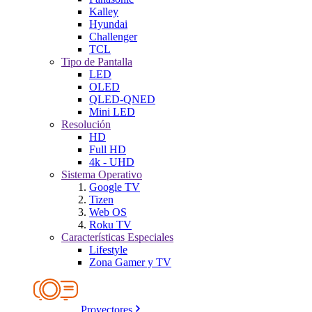
Kalley
Hyundai
Challenger
TCL
Tipo de Pantalla
LED
OLED
QLED-QNED
Mini LED
Resolución
HD
Full HD
4k - UHD
Sistema Operativo
Google TV
Tizen
Web OS
Roku TV
Características Especiales
Lifestyle
Zona Gamer y TV
Proyectores