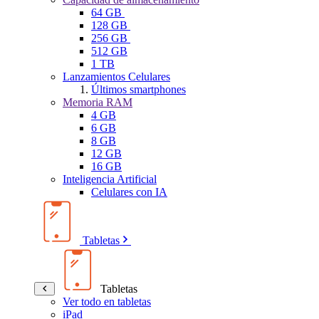
64 GB
128 GB
256 GB
512 GB
1 TB
Lanzamientos Celulares
Últimos smartphones
Memoria RAM
4 GB
6 GB
8 GB
12 GB
16 GB
Inteligencia Artificial
Celulares con IA
Tabletas
Tabletas
Ver todo en tabletas
iPad