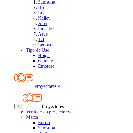
Samsung
Hp
LG
Kalley
Acer
Predator
Asus
Tcl
Lenovo
Tipo de Uso
Hogar
Gaming
Empresa
Proyectores
Proyectores
Ver todo en proyectores
Marca
Epson
Samsung