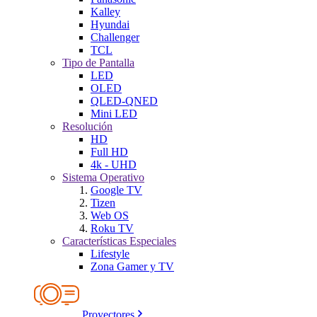
Kalley
Hyundai
Challenger
TCL
Tipo de Pantalla
LED
OLED
QLED-QNED
Mini LED
Resolución
HD
Full HD
4k - UHD
Sistema Operativo
Google TV
Tizen
Web OS
Roku TV
Características Especiales
Lifestyle
Zona Gamer y TV
Proyectores