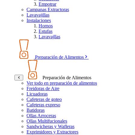
Empotrar
Campanas Extractoras
Lavavajillas
Instalaciones
Hornos
Estufas
Lavavajllas
Preparación de Alimentos
Preparación de Alimentos
Ver todo en preparación de alimentos
Freidoras de Aire
Licuadoras
Cafeteras de goteo
Cafeteras expreso
Batidoras
Ollas Arroceras
Ollas Multifucionales
Sandwicheras y Wafleras
Exprimidores y Extractores