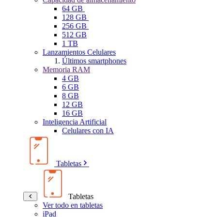
64 GB
128 GB
256 GB
512 GB
1 TB
Lanzamientos Celulares
Últimos smartphones
Memoria RAM
4 GB
6 GB
8 GB
12 GB
16 GB
Inteligencia Artificial
Celulares con IA
Tabletas
Tabletas
Ver todo en tabletas
iPad