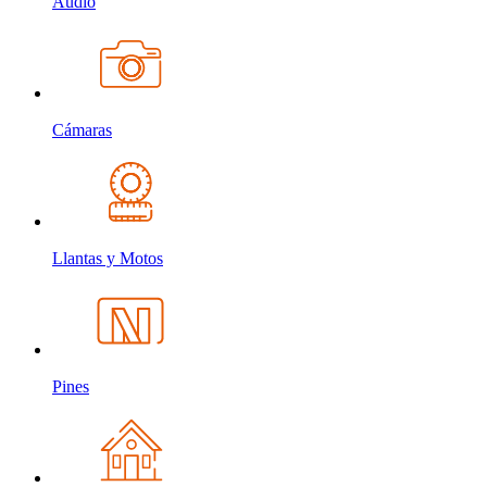
Audio
Cámaras
Llantas y Motos
Pines