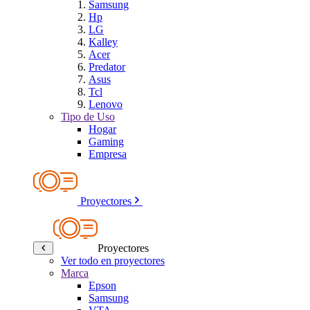
Samsung
Hp
LG
Kalley
Acer
Predator
Asus
Tcl
Lenovo
Tipo de Uso
Hogar
Gaming
Empresa
Proyectores
Proyectores
Ver todo en proyectores
Marca
Epson
Samsung