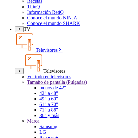
Recetas
ThinQ
Información RetiQ
Conoce el mundo NINJA
Conoce el mundo SHARK
TV
Televisores
Televisores
Ver todo en televisores
Tamaño de pantalla (Pulgadas)
menos de 42"
42" a 48"
49" a 60"
61" a 70"
71" a 86"
86" y más
Marca
Samsung
LG
Panasonic