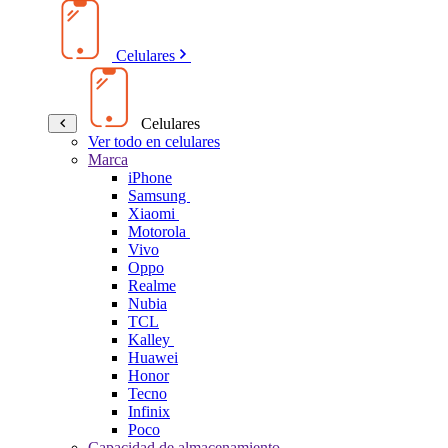
Celulares
Celulares
Ver todo en celulares
Marca
iPhone
Samsung
Xiaomi
Motorola
Vivo
Oppo
Realme
Nubia
TCL
Kalley
Huawei
Honor
Tecno
Infinix
Poco
Capacidad de almacenamiento