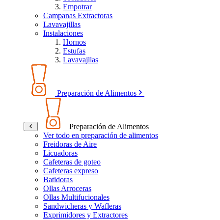
Empotrar
Campanas Extractoras
Lavavajillas
Instalaciones
Hornos
Estufas
Lavavajllas
Preparación de Alimentos
Preparación de Alimentos
Ver todo en preparación de alimentos
Freidoras de Aire
Licuadoras
Cafeteras de goteo
Cafeteras expreso
Batidoras
Ollas Arroceras
Ollas Multifucionales
Sandwicheras y Wafleras
Exprimidores y Extractores