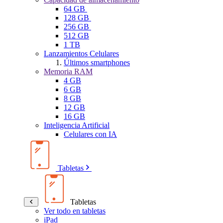
64 GB
128 GB
256 GB
512 GB
1 TB
Lanzamientos Celulares
Últimos smartphones
Memoria RAM
4 GB
6 GB
8 GB
12 GB
16 GB
Inteligencia Artificial
Celulares con IA
Tabletas
Tabletas
Ver todo en tabletas
iPad