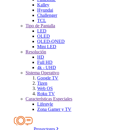
Kalley
Hyundai
Challenger
TCL
Tipo de Pantalla
LED
OLED
QLED-QNED
Mini LED
Resolución
HD
Full HD
4k - UHD
Sistema Operativo
Google TV
Tizen
Web OS
Roku TV
Características Especiales
Lifestyle
Zona Gamer y TV
Proyectores