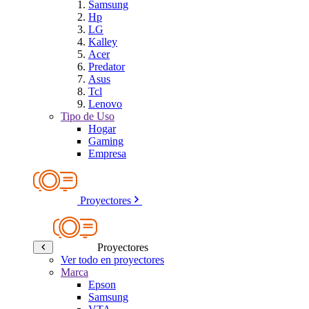
Samsung
Hp
LG
Kalley
Acer
Predator
Asus
Tcl
Lenovo
Tipo de Uso
Hogar
Gaming
Empresa
Proyectores
Proyectores
Ver todo en proyectores
Marca
Epson
Samsung