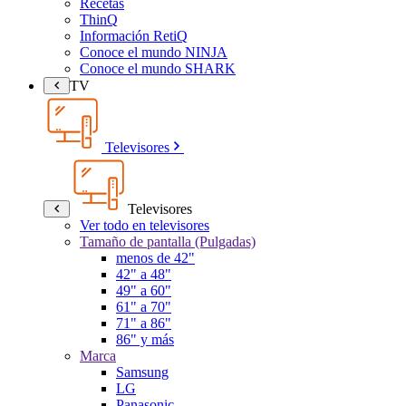
Recetas
ThinQ
Información RetiQ
Conoce el mundo NINJA
Conoce el mundo SHARK
TV
Televisores
Televisores
Ver todo en televisores
Tamaño de pantalla (Pulgadas)
menos de 42"
42" a 48"
49" a 60"
61" a 70"
71" a 86"
86" y más
Marca
Samsung
LG
Panasonic