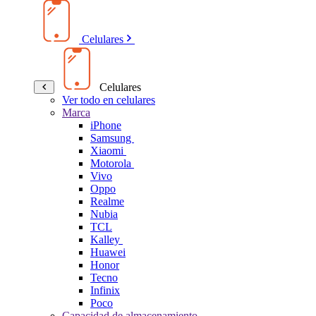
Celulares
Celulares
Ver todo en celulares
Marca
iPhone
Samsung
Xiaomi
Motorola
Vivo
Oppo
Realme
Nubia
TCL
Kalley
Huawei
Honor
Tecno
Infinix
Poco
Capacidad de almacenamiento