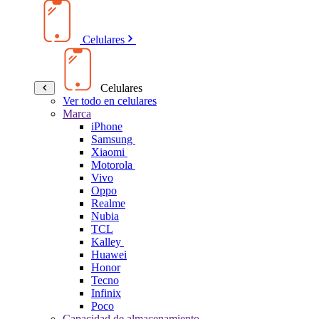
Celulares
Celulares
Ver todo en celulares
Marca
iPhone
Samsung
Xiaomi
Motorola
Vivo
Oppo
Realme
Nubia
TCL
Kalley
Huawei
Honor
Tecno
Infinix
Poco
Capacidad de almacenamiento