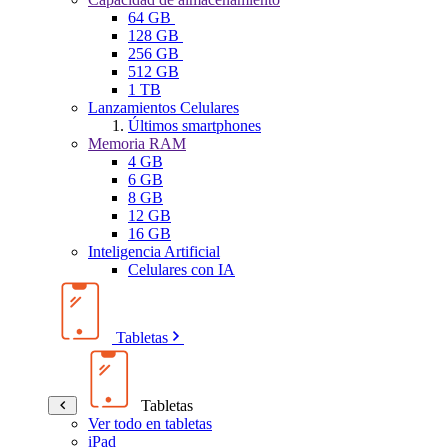
64 GB
128 GB
256 GB
512 GB
1 TB
Lanzamientos Celulares
Últimos smartphones
Memoria RAM
4 GB
6 GB
8 GB
12 GB
16 GB
Inteligencia Artificial
Celulares con IA
Tabletas
Tabletas
Ver todo en tabletas
iPad