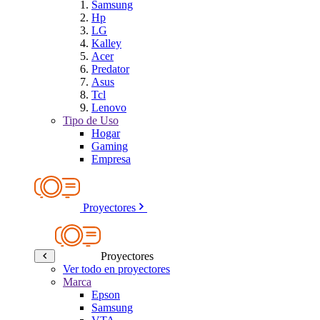
Samsung
Hp
LG
Kalley
Acer
Predator
Asus
Tcl
Lenovo
Tipo de Uso
Hogar
Gaming
Empresa
Proyectores
Proyectores
Ver todo en proyectores
Marca
Epson
Samsung