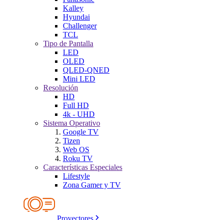
Kalley
Hyundai
Challenger
TCL
Tipo de Pantalla
LED
OLED
QLED-QNED
Mini LED
Resolución
HD
Full HD
4k - UHD
Sistema Operativo
Google TV
Tizen
Web OS
Roku TV
Características Especiales
Lifestyle
Zona Gamer y TV
Proyectores