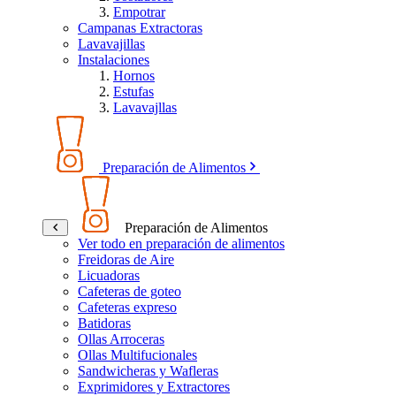
Empotrar
Campanas Extractoras
Lavavajillas
Instalaciones
Hornos
Estufas
Lavavajllas
Preparación de Alimentos
Preparación de Alimentos
Ver todo en preparación de alimentos
Freidoras de Aire
Licuadoras
Cafeteras de goteo
Cafeteras expreso
Batidoras
Ollas Arroceras
Ollas Multifucionales
Sandwicheras y Wafleras
Exprimidores y Extractores