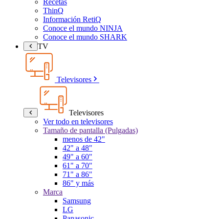
Recetas
ThinQ
Información RetiQ
Conoce el mundo NINJA
Conoce el mundo SHARK
TV
Televisores
Televisores
Ver todo en televisores
Tamaño de pantalla (Pulgadas)
menos de 42"
42" a 48"
49" a 60"
61" a 70"
71" a 86"
86" y más
Marca
Samsung
LG
Panasonic