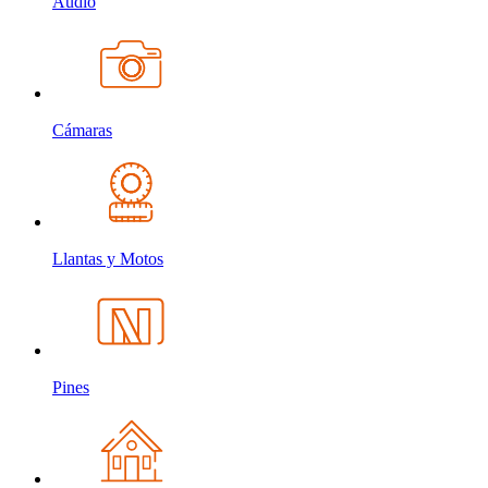
Audio
Cámaras
Llantas y Motos
Pines