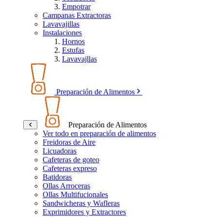
Empotrar
Campanas Extractoras
Lavavajillas
Instalaciones
Hornos
Estufas
Lavavajllas
Preparación de Alimentos
Preparación de Alimentos
Ver todo en preparación de alimentos
Freidoras de Aire
Licuadoras
Cafeteras de goteo
Cafeteras expreso
Batidoras
Ollas Arroceras
Ollas Multifucionales
Sandwicheras y Wafleras
Exprimidores y Extractores