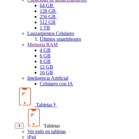
64 GB
128 GB
256 GB
512 GB
1 TB
Lanzamientos Celulares
Últimos smartphones
Memoria RAM
4 GB
6 GB
8 GB
12 GB
16 GB
Inteligencia Artificial
Celulares con IA
Tabletas
Tabletas
Ver todo en tabletas
iPad