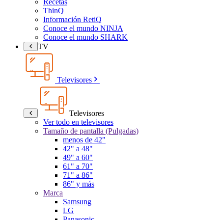
Recetas
ThinQ
Información RetiQ
Conoce el mundo NINJA
Conoce el mundo SHARK
TV
Televisores
Televisores
Ver todo en televisores
Tamaño de pantalla (Pulgadas)
menos de 42"
42" a 48"
49" a 60"
61" a 70"
71" a 86"
86" y más
Marca
Samsung
LG
Panasonic