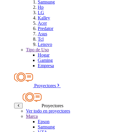
Samsung
Hp
LG
Kalley
Acer
Predator
Asus
Tcl
Lenovo
Tipo de Uso
Hogar
Gaming
Empresa
Proyectores
Proyectores
Ver todo en proyectores
Marca
Epson
Samsung