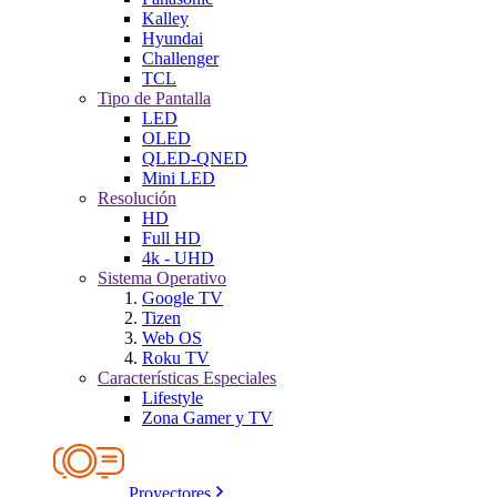
Kalley
Hyundai
Challenger
TCL
Tipo de Pantalla
LED
OLED
QLED-QNED
Mini LED
Resolución
HD
Full HD
4k - UHD
Sistema Operativo
Google TV
Tizen
Web OS
Roku TV
Características Especiales
Lifestyle
Zona Gamer y TV
Proyectores