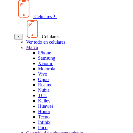
Celulares
Celulares
Ver todo en celulares
Marca
iPhone
Samsung
Xiaomi
Motorola
Vivo
Oppo
Realme
Nubia
TCL
Kalley
Huawei
Honor
Tecno
Infinix
Poco
Capacidad de almacenamiento