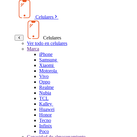
Celulares
Celulares
Ver todo en celulares
Marca
iPhone
Samsung
Xiaomi
Motorola
Vivo
Oppo
Realme
Nubia
TCL
Kalley
Huawei
Honor
Tecno
Infinix
Poco
Capacidad de almacenamiento