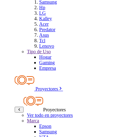
Samsung
Hp
LG
Kalley
Acer
Predator
Asus
Tcl
Lenovo
Tipo de Uso
Hogar
Gaming
Empresa
Proyectores
Proyectores
Ver todo en proyectores
Marca
Epson
Samsung