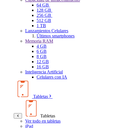
64 GB
128 GB
256 GB
512 GB
1 TB
Lanzamientos Celulares
Últimos smartphones
Memoria RAM
4 GB
6 GB
8 GB
12 GB
16 GB
Inteligencia Artificial
Celulares con IA
Tabletas
Tabletas
Ver todo en tabletas
iPad