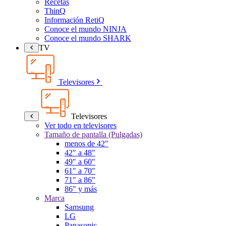
Recetas
ThinQ
Información RetiQ
Conoce el mundo NINJA
Conoce el mundo SHARK
TV
Televisores
Televisores
Ver todo en televisores
Tamaño de pantalla (Pulgadas)
menos de 42"
42" a 48"
49" a 60"
61" a 70"
71" a 86"
86" y más
Marca
Samsung
LG
Panasonic