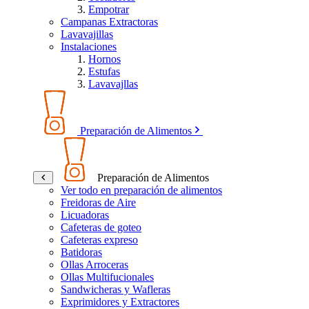
Empotrar
Campanas Extractoras
Lavavajillas
Instalaciones
Hornos
Estufas
Lavavajllas
Preparación de Alimentos
Preparación de Alimentos
Ver todo en preparación de alimentos
Freidoras de Aire
Licuadoras
Cafeteras de goteo
Cafeteras expreso
Batidoras
Ollas Arroceras
Ollas Multifucionales
Sandwicheras y Wafleras
Exprimidores y Extractores