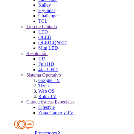
Kalley
Hyundai
Challenger
TCL
Tipo de Pantalla
LED
OLED
QLED-QNED
Mini LED
Resolución
HD
Full HD
4k - UHD
Sistema Operativo
Google TV
Tizen
Web OS
Roku TV
Características Especiales
Lifestyle
Zona Gamer y TV
Proyectores