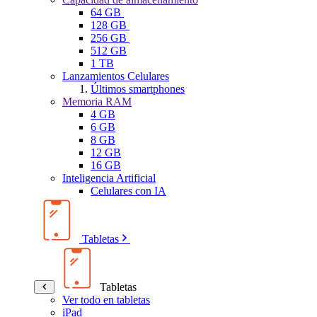
64 GB
128 GB
256 GB
512 GB
1 TB
Lanzamientos Celulares
Últimos smartphones
Memoria RAM
4 GB
6 GB
8 GB
12 GB
16 GB
Inteligencia Artificial
Celulares con IA
Tabletas
Tabletas
Ver todo en tabletas
iPad