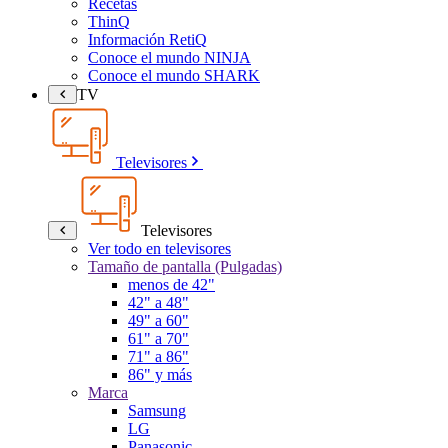
Recetas
ThinQ
Información RetiQ
Conoce el mundo NINJA
Conoce el mundo SHARK
TV
Televisores
Televisores
Ver todo en televisores
Tamaño de pantalla (Pulgadas)
menos de 42"
42" a 48"
49" a 60"
61" a 70"
71" a 86"
86" y más
Marca
Samsung
LG
Panasonic