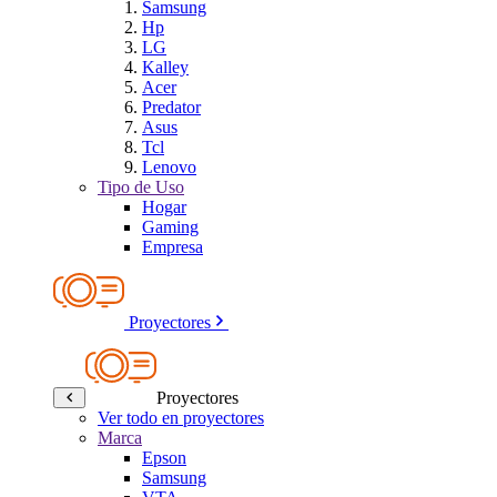
Samsung
Hp
LG
Kalley
Acer
Predator
Asus
Tcl
Lenovo
Tipo de Uso
Hogar
Gaming
Empresa
Proyectores
Proyectores
Ver todo en proyectores
Marca
Epson
Samsung