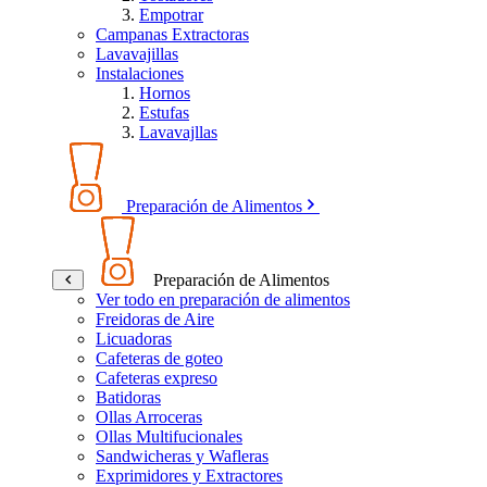
Empotrar
Campanas Extractoras
Lavavajillas
Instalaciones
Hornos
Estufas
Lavavajllas
Preparación de Alimentos
Preparación de Alimentos
Ver todo en preparación de alimentos
Freidoras de Aire
Licuadoras
Cafeteras de goteo
Cafeteras expreso
Batidoras
Ollas Arroceras
Ollas Multifucionales
Sandwicheras y Wafleras
Exprimidores y Extractores