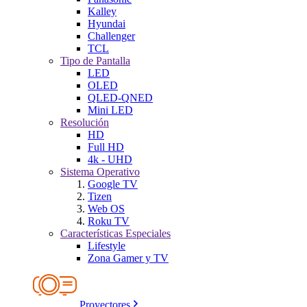
Kalley
Hyundai
Challenger
TCL
Tipo de Pantalla
LED
OLED
QLED-QNED
Mini LED
Resolución
HD
Full HD
4k - UHD
Sistema Operativo
Google TV
Tizen
Web OS
Roku TV
Características Especiales
Lifestyle
Zona Gamer y TV
Proyectores