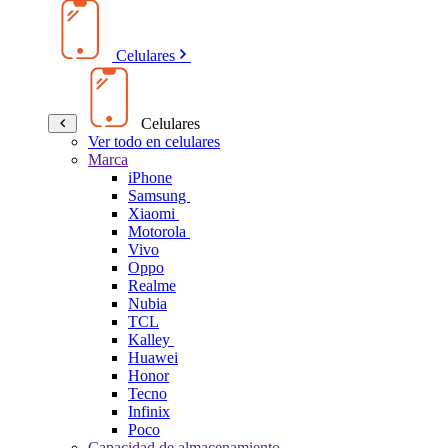
Celulares
Celulares
Ver todo en celulares
Marca
iPhone
Samsung
Xiaomi
Motorola
Vivo
Oppo
Realme
Nubia
TCL
Kalley
Huawei
Honor
Tecno
Infinix
Poco
Capacidad de almacenamiento