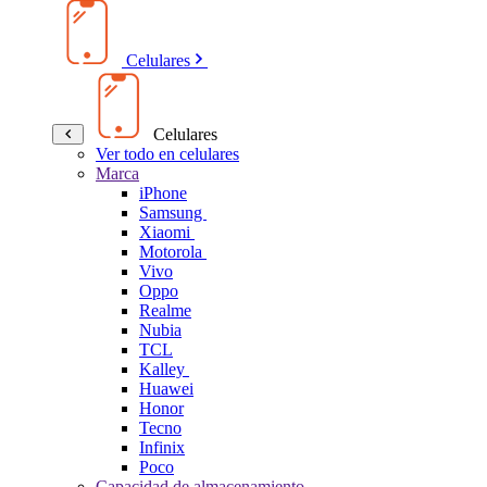
Celulares
Celulares
Ver todo en celulares
Marca
iPhone
Samsung
Xiaomi
Motorola
Vivo
Oppo
Realme
Nubia
TCL
Kalley
Huawei
Honor
Tecno
Infinix
Poco
Capacidad de almacenamiento