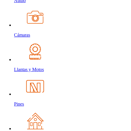
Audio
Cámaras
Llantas y Motos
Pines