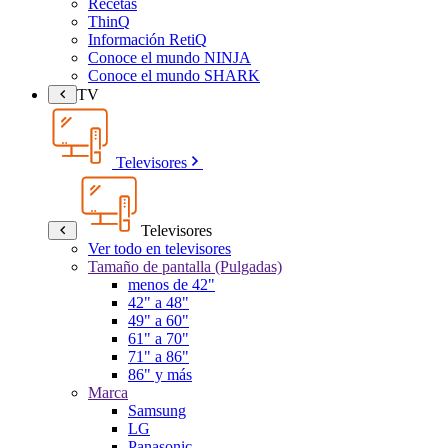
Recetas
ThinQ
Información RetiQ
Conoce el mundo NINJA
Conoce el mundo SHARK
TV
Televisores
Televisores
Ver todo en televisores
Tamaño de pantalla (Pulgadas)
menos de 42"
42" a 48"
49" a 60"
61" a 70"
71" a 86"
86" y más
Marca
Samsung
LG
Panasonic