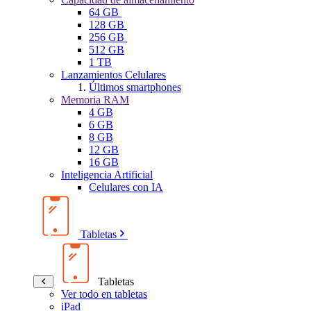
64 GB
128 GB
256 GB
512 GB
1 TB
Lanzamientos Celulares
Últimos smartphones
Memoria RAM
4 GB
6 GB
8 GB
12 GB
16 GB
Inteligencia Artificial
Celulares con IA
Tabletas
Tabletas
Ver todo en tabletas
iPad