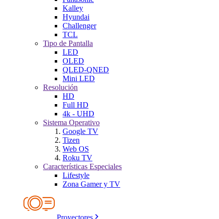
Kalley
Hyundai
Challenger
TCL
Tipo de Pantalla
LED
OLED
QLED-QNED
Mini LED
Resolución
HD
Full HD
4k - UHD
Sistema Operativo
Google TV
Tizen
Web OS
Roku TV
Características Especiales
Lifestyle
Zona Gamer y TV
Proyectores