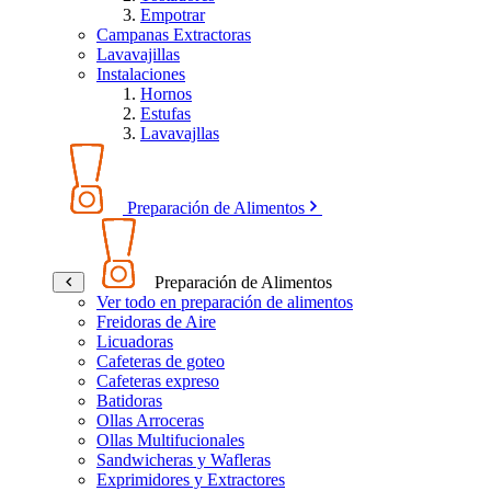
Empotrar
Campanas Extractoras
Lavavajillas
Instalaciones
Hornos
Estufas
Lavavajllas
Preparación de Alimentos
Preparación de Alimentos
Ver todo en preparación de alimentos
Freidoras de Aire
Licuadoras
Cafeteras de goteo
Cafeteras expreso
Batidoras
Ollas Arroceras
Ollas Multifucionales
Sandwicheras y Wafleras
Exprimidores y Extractores