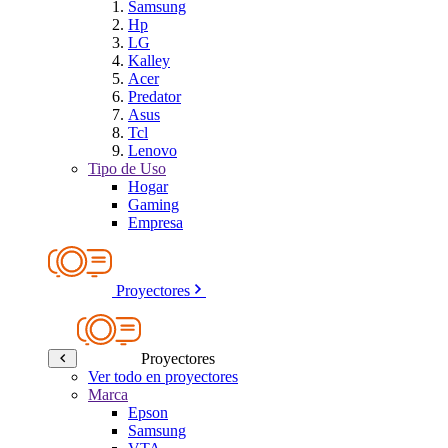
Samsung
Hp
LG
Kalley
Acer
Predator
Asus
Tcl
Lenovo
Tipo de Uso
Hogar
Gaming
Empresa
Proyectores
Proyectores
Ver todo en proyectores
Marca
Epson
Samsung