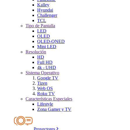
Kalley
Hyundai
Challenger
TCL
Tipo de Pantalla
LED
OLED
QLED-QNED
Mini LED
Resolución
HD
Full HD
4k - UHD
Sistema Operativo
Google TV
Tizen
Web OS
Roku TV
Características Especiales
Lifestyle
Zona Gamer y TV
Proyectores