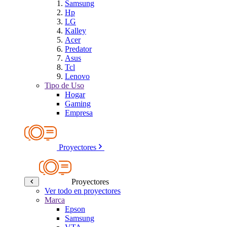
Samsung
Hp
LG
Kalley
Acer
Predator
Asus
Tcl
Lenovo
Tipo de Uso
Hogar
Gaming
Empresa
Proyectores
Proyectores
Ver todo en proyectores
Marca
Epson
Samsung