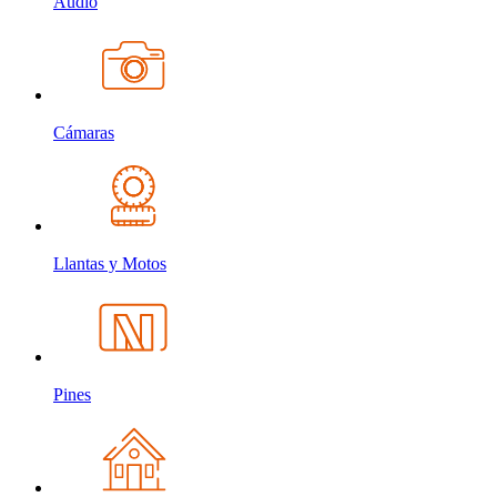
Audio
Cámaras
Llantas y Motos
Pines