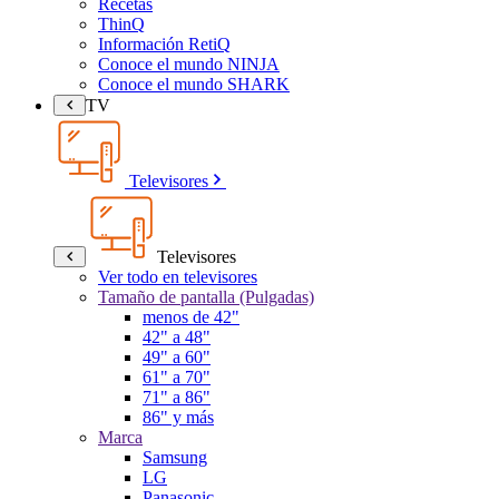
Recetas
ThinQ
Información RetiQ
Conoce el mundo NINJA
Conoce el mundo SHARK
TV
Televisores
Televisores
Ver todo en televisores
Tamaño de pantalla (Pulgadas)
menos de 42"
42" a 48"
49" a 60"
61" a 70"
71" a 86"
86" y más
Marca
Samsung
LG
Panasonic