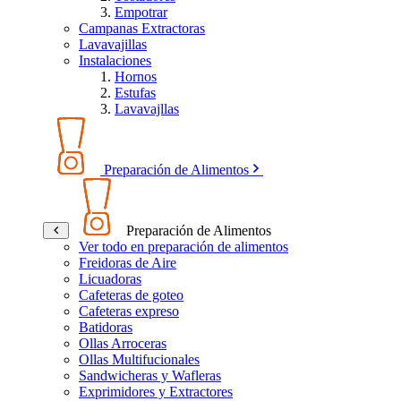
Empotrar
Campanas Extractoras
Lavavajillas
Instalaciones
Hornos
Estufas
Lavavajllas
Preparación de Alimentos
Preparación de Alimentos
Ver todo en preparación de alimentos
Freidoras de Aire
Licuadoras
Cafeteras de goteo
Cafeteras expreso
Batidoras
Ollas Arroceras
Ollas Multifucionales
Sandwicheras y Wafleras
Exprimidores y Extractores