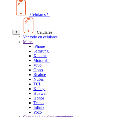
Celulares
Celulares
Ver todo en celulares
Marca
iPhone
Samsung
Xiaomi
Motorola
Vivo
Oppo
Realme
Nubia
TCL
Kalley
Huawei
Honor
Tecno
Infinix
Poco
Capacidad de almacenamiento