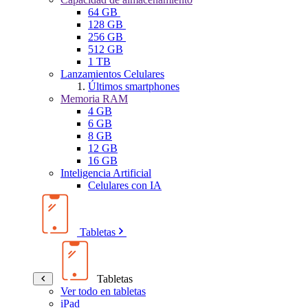
64 GB
128 GB
256 GB
512 GB
1 TB
Lanzamientos Celulares
Últimos smartphones
Memoria RAM
4 GB
6 GB
8 GB
12 GB
16 GB
Inteligencia Artificial
Celulares con IA
Tabletas
Tabletas
Ver todo en tabletas
iPad