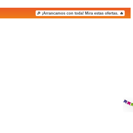
🎉 ¡Arrancamos con toda! Mira estas ofertas. 🔥