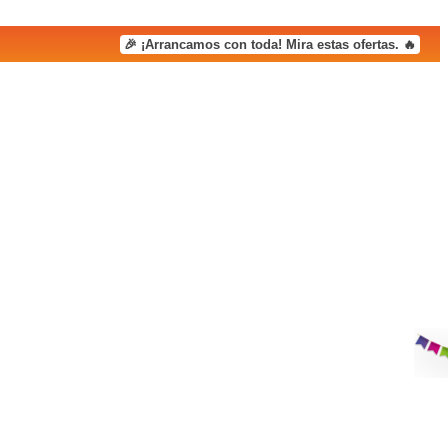
🎉 ¡Arrancamos con toda! Mira estas ofertas. 🔥