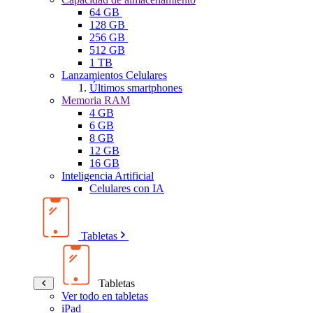
64 GB
128 GB
256 GB
512 GB
1 TB
Lanzamientos Celulares
Últimos smartphones
Memoria RAM
4 GB
6 GB
8 GB
12 GB
16 GB
Inteligencia Artificial
Celulares con IA
Tabletas
Tabletas
Ver todo en tabletas
iPad