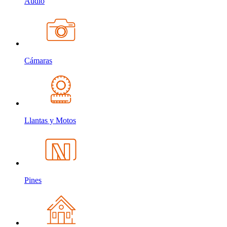
Audio
Cámaras
Llantas y Motos
Pines