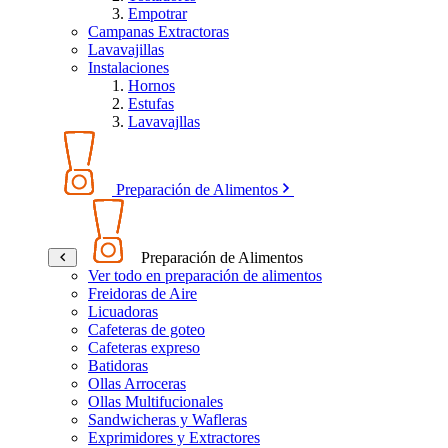
Empotrar
Campanas Extractoras
Lavavajillas
Instalaciones
Hornos
Estufas
Lavavajllas
Preparación de Alimentos
Preparación de Alimentos
Ver todo en preparación de alimentos
Freidoras de Aire
Licuadoras
Cafeteras de goteo
Cafeteras expreso
Batidoras
Ollas Arroceras
Ollas Multifucionales
Sandwicheras y Wafleras
Exprimidores y Extractores