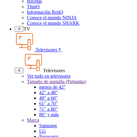
Recetas
ThinQ
Información RetiQ
Conoce el mundo NINJA
Conoce el mundo SHARK
TV
Televisores
Televisores
Ver todo en televisores
Tamaño de pantalla (Pulgadas)
menos de 42"
42" a 48"
49" a 60"
61" a 70"
71" a 86"
86" y más
Marca
Samsung
LG
Panasonic