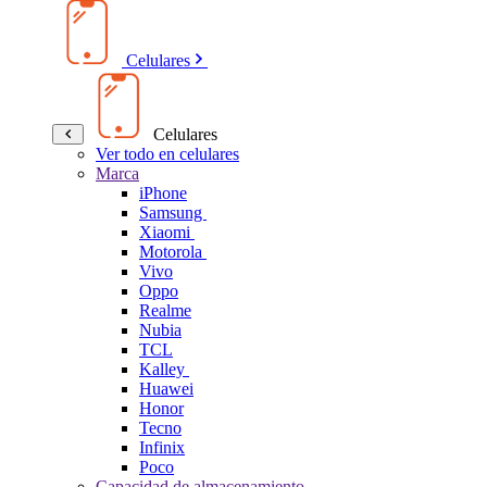
Celulares
Celulares
Ver todo en celulares
Marca
iPhone
Samsung
Xiaomi
Motorola
Vivo
Oppo
Realme
Nubia
TCL
Kalley
Huawei
Honor
Tecno
Infinix
Poco
Capacidad de almacenamiento