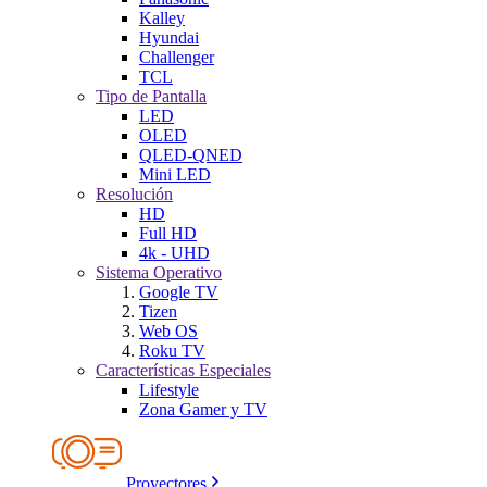
Kalley
Hyundai
Challenger
TCL
Tipo de Pantalla
LED
OLED
QLED-QNED
Mini LED
Resolución
HD
Full HD
4k - UHD
Sistema Operativo
Google TV
Tizen
Web OS
Roku TV
Características Especiales
Lifestyle
Zona Gamer y TV
Proyectores