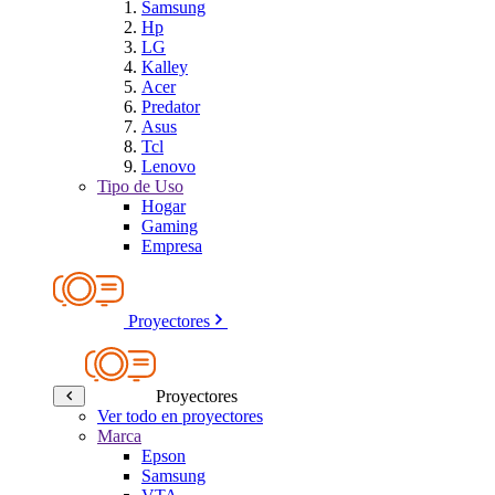
Samsung
Hp
LG
Kalley
Acer
Predator
Asus
Tcl
Lenovo
Tipo de Uso
Hogar
Gaming
Empresa
Proyectores
Proyectores
Ver todo en proyectores
Marca
Epson
Samsung