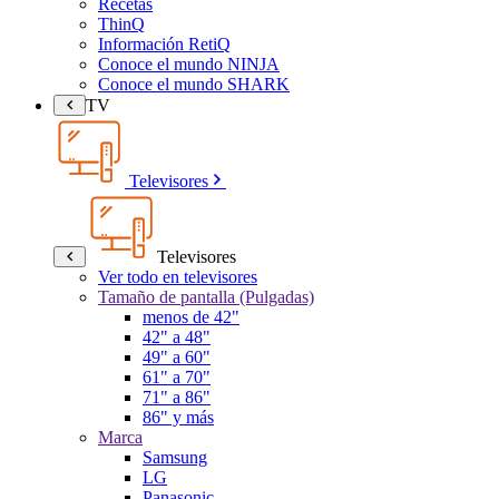
Recetas
ThinQ
Información RetiQ
Conoce el mundo NINJA
Conoce el mundo SHARK
TV
Televisores
Televisores
Ver todo en televisores
Tamaño de pantalla (Pulgadas)
menos de 42"
42" a 48"
49" a 60"
61" a 70"
71" a 86"
86" y más
Marca
Samsung
LG
Panasonic