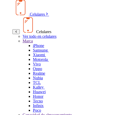
Celulares
Celulares
Ver todo en celulares
Marca
iPhone
Samsung
Xiaomi
Motorola
Vivo
Oppo
Realme
Nubia
TCL
Kalley
Huawei
Honor
Tecno
Infinix
Poco
Capacidad de almacenamiento