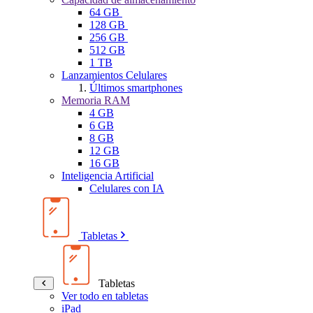
64 GB
128 GB
256 GB
512 GB
1 TB
Lanzamientos Celulares
Últimos smartphones
Memoria RAM
4 GB
6 GB
8 GB
12 GB
16 GB
Inteligencia Artificial
Celulares con IA
Tabletas
Tabletas
Ver todo en tabletas
iPad