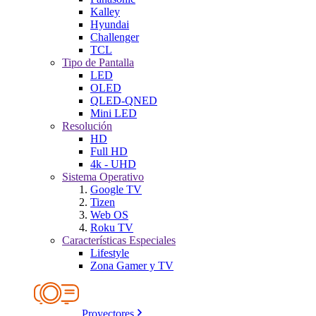
Kalley
Hyundai
Challenger
TCL
Tipo de Pantalla
LED
OLED
QLED-QNED
Mini LED
Resolución
HD
Full HD
4k - UHD
Sistema Operativo
Google TV
Tizen
Web OS
Roku TV
Características Especiales
Lifestyle
Zona Gamer y TV
Proyectores