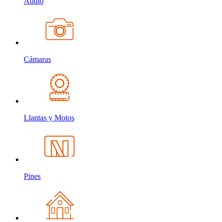
Audio
Cámaras
Llantas y Motos
Pines