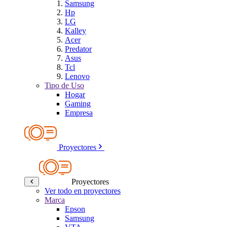
Samsung
Hp
LG
Kalley
Acer
Predator
Asus
Tcl
Lenovo
Tipo de Uso
Hogar
Gaming
Empresa
Proyectores
Proyectores
Ver todo en proyectores
Marca
Epson
Samsung