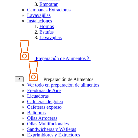
Empotrar
Campanas Extractoras
Lavavajillas
Instalaciones
Hornos
Estufas
Lavavajllas
Preparación de Alimentos
Preparación de Alimentos
Ver todo en preparación de alimentos
Freidoras de Aire
Licuadoras
Cafeteras de goteo
Cafeteras expreso
Batidoras
Ollas Arroceras
Ollas Multifucionales
Sandwicheras y Wafleras
Exprimidores y Extractores