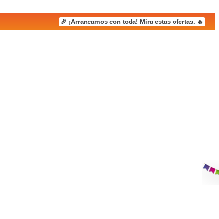
🎉 ¡Arrancamos con toda! Mira estas ofertas. 🔥