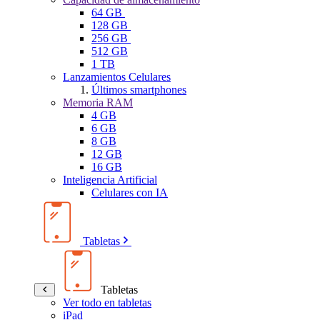
64 GB
128 GB
256 GB
512 GB
1 TB
Lanzamientos Celulares
Últimos smartphones
Memoria RAM
4 GB
6 GB
8 GB
12 GB
16 GB
Inteligencia Artificial
Celulares con IA
Tabletas
Tabletas
Ver todo en tabletas
iPad