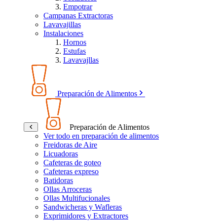
Empotrar
Campanas Extractoras
Lavavajillas
Instalaciones
Hornos
Estufas
Lavavajllas
Preparación de Alimentos
Preparación de Alimentos
Ver todo en preparación de alimentos
Freidoras de Aire
Licuadoras
Cafeteras de goteo
Cafeteras expreso
Batidoras
Ollas Arroceras
Ollas Multifucionales
Sandwicheras y Wafleras
Exprimidores y Extractores