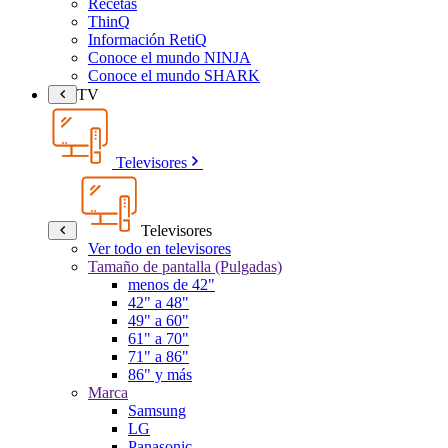
Recetas
ThinQ
Información RetiQ
Conoce el mundo NINJA
Conoce el mundo SHARK
TV
Televisores
Televisores
Ver todo en televisores
Tamaño de pantalla (Pulgadas)
menos de 42"
42" a 48"
49" a 60"
61" a 70"
71" a 86"
86" y más
Marca
Samsung
LG
Panasonic