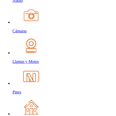
Audio
Cámaras
Llantas y Motos
Pines