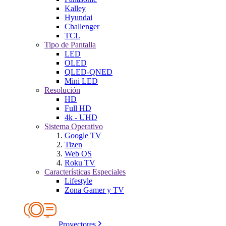
Kalley
Hyundai
Challenger
TCL
Tipo de Pantalla
LED
OLED
QLED-QNED
Mini LED
Resolución
HD
Full HD
4k - UHD
Sistema Operativo
Google TV
Tizen
Web OS
Roku TV
Características Especiales
Lifestyle
Zona Gamer y TV
Proyectores