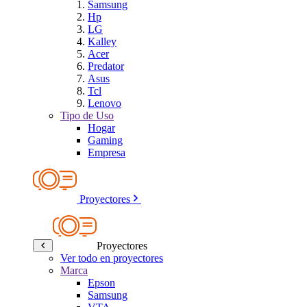
Samsung
Hp
LG
Kalley
Acer
Predator
Asus
Tcl
Lenovo
Tipo de Uso
Hogar
Gaming
Empresa
Proyectores
Proyectores
Ver todo en proyectores
Marca
Epson
Samsung