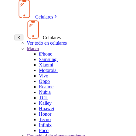
Celulares
Celulares
Ver todo en celulares
Marca
iPhone
Samsung
Xiaomi
Motorola
Vivo
Oppo
Realme
Nubia
TCL
Kalley
Huawei
Honor
Tecno
Infinix
Poco
Capacidad de almacenamiento