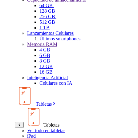
64 GB
128 GB
256 GB
512 GB
1 TB
Lanzamientos Celulares
Últimos smartphones
Memoria RAM
4 GB
6 GB
8 GB
12 GB
16 GB
Inteligencia Artificial
Celulares con IA
Tabletas
Tabletas
Ver todo en tabletas
iPad