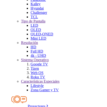
Kalley
Hyundai
Challenger
TCL
Tipo de Pantalla
LED
OLED
QLED-QNED
Mini LED
Resolución
HD
Full HD
4k - UHD
Sistema Operativo
Google TV
Tizen
Web OS
Roku TV
Características Especiales
Lifestyle
Zona Gamer y TV
Proyectores