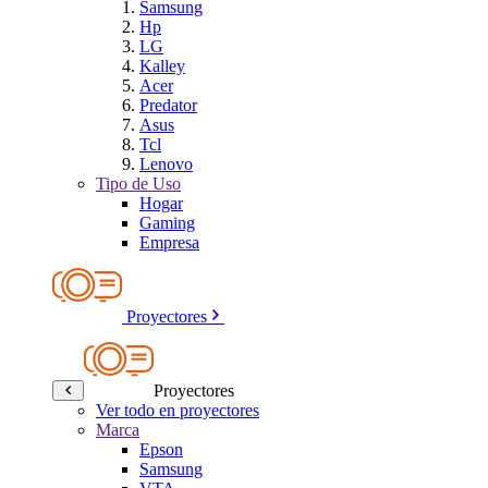
Samsung
Hp
LG
Kalley
Acer
Predator
Asus
Tcl
Lenovo
Tipo de Uso
Hogar
Gaming
Empresa
Proyectores
Proyectores
Ver todo en proyectores
Marca
Epson
Samsung