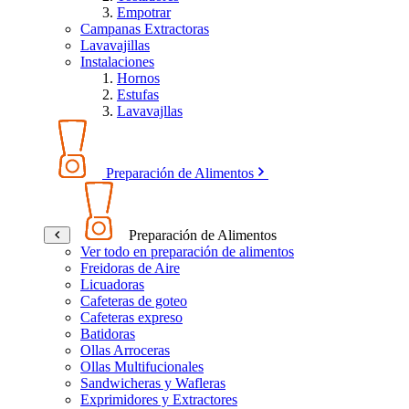
Empotrar
Campanas Extractoras
Lavavajillas
Instalaciones
Hornos
Estufas
Lavavajllas
Preparación de Alimentos
Preparación de Alimentos
Ver todo en preparación de alimentos
Freidoras de Aire
Licuadoras
Cafeteras de goteo
Cafeteras expreso
Batidoras
Ollas Arroceras
Ollas Multifucionales
Sandwicheras y Wafleras
Exprimidores y Extractores