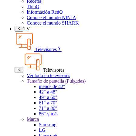
Recetas
ThinQ
Información RetiQ
Conoce el mundo NINJA
Conoce el mundo SHARK
TV
Televisores
Televisores
Ver todo en televisores
Tamaño de pantalla (Pulgadas)
menos de 42"
42" a 48"
49" a 60"
61" a 70"
71" a 86"
86" y más
Marca
Samsung
LG
Panasonic