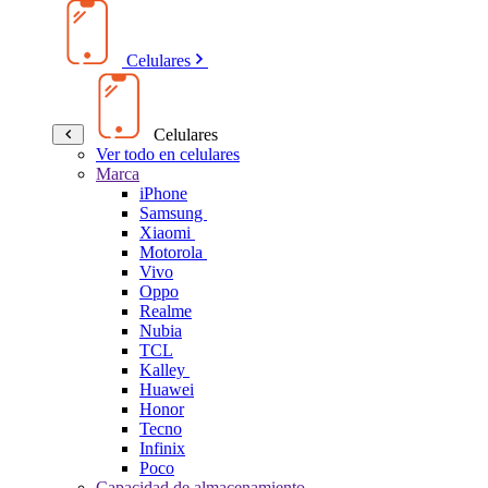
Celulares
Celulares
Ver todo en celulares
Marca
iPhone
Samsung
Xiaomi
Motorola
Vivo
Oppo
Realme
Nubia
TCL
Kalley
Huawei
Honor
Tecno
Infinix
Poco
Capacidad de almacenamiento