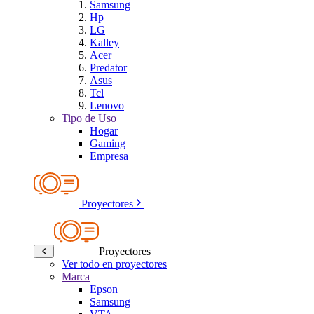
Samsung
Hp
LG
Kalley
Acer
Predator
Asus
Tcl
Lenovo
Tipo de Uso
Hogar
Gaming
Empresa
Proyectores
Proyectores
Ver todo en proyectores
Marca
Epson
Samsung