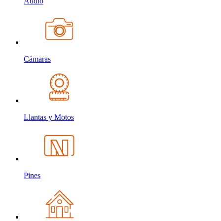
Audio
Cámaras
Llantas y Motos
Pines