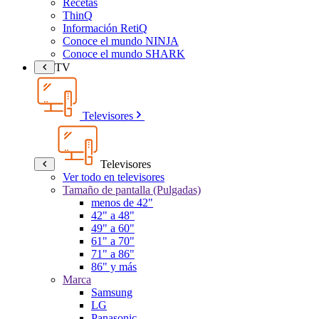
Recetas
ThinQ
Información RetiQ
Conoce el mundo NINJA
Conoce el mundo SHARK
TV
Televisores
Televisores
Ver todo en televisores
Tamaño de pantalla (Pulgadas)
menos de 42"
42" a 48"
49" a 60"
61" a 70"
71" a 86"
86" y más
Marca
Samsung
LG
Panasonic