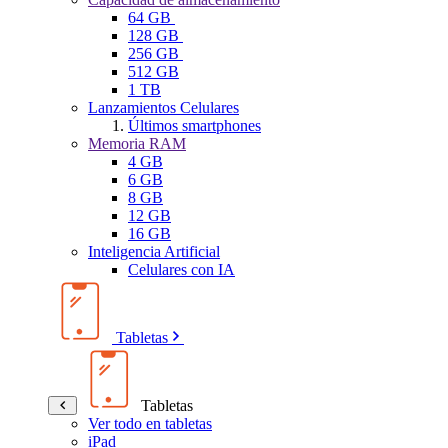
64 GB
128 GB
256 GB
512 GB
1 TB
Lanzamientos Celulares
Últimos smartphones
Memoria RAM
4 GB
6 GB
8 GB
12 GB
16 GB
Inteligencia Artificial
Celulares con IA
Tabletas
Tabletas
Ver todo en tabletas
iPad