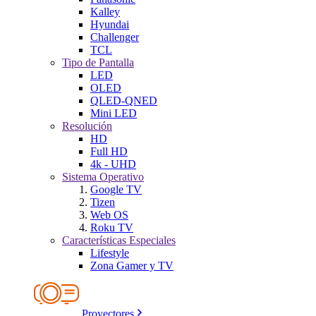
Kalley
Hyundai
Challenger
TCL
Tipo de Pantalla
LED
OLED
QLED-QNED
Mini LED
Resolución
HD
Full HD
4k - UHD
Sistema Operativo
Google TV
Tizen
Web OS
Roku TV
Características Especiales
Lifestyle
Zona Gamer y TV
Proyectores