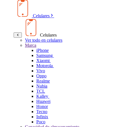
Celulares
Celulares
Ver todo en celulares
Marca
iPhone
Samsung
Xiaomi
Motorola
Vivo
Oppo
Realme
Nubia
TCL
Kalley
Huawei
Honor
Tecno
Infinix
Poco
Capacidad de almacenamiento