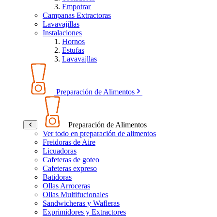
Empotrar
Campanas Extractoras
Lavavajillas
Instalaciones
Hornos
Estufas
Lavavajllas
Preparación de Alimentos
Preparación de Alimentos
Ver todo en preparación de alimentos
Freidoras de Aire
Licuadoras
Cafeteras de goteo
Cafeteras expreso
Batidoras
Ollas Arroceras
Ollas Multifucionales
Sandwicheras y Wafleras
Exprimidores y Extractores