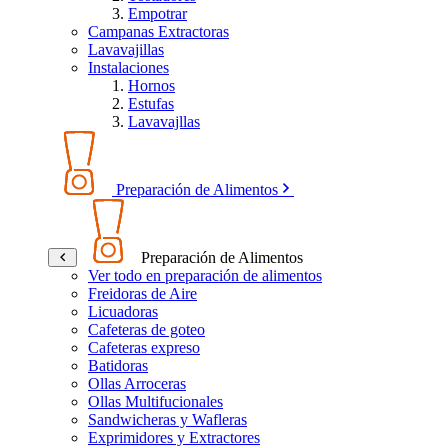
Empotrar
Campanas Extractoras
Lavavajillas
Instalaciones
Hornos
Estufas
Lavavajllas
Preparación de Alimentos
Preparación de Alimentos
Ver todo en preparación de alimentos
Freidoras de Aire
Licuadoras
Cafeteras de goteo
Cafeteras expreso
Batidoras
Ollas Arroceras
Ollas Multifucionales
Sandwicheras y Wafleras
Exprimidores y Extractores