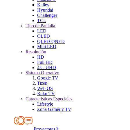
Kalley
Hyundai
Challenger
TCL
Tipo de Pantalla
LED
OLED
QLED-QNED
Mini LED
Resolución
HD
Full HD
4k - UHD
Sistema Operativo
Google TV
Tizen
Web OS
Roku TV
Características Especiales
Lifestyle
Zona Gamer y TV
Proyectores