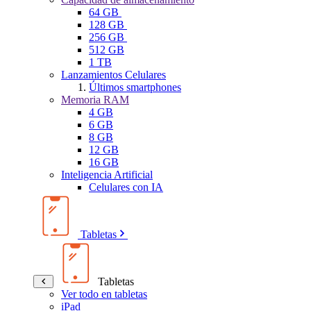
64 GB
128 GB
256 GB
512 GB
1 TB
Lanzamientos Celulares
Últimos smartphones
Memoria RAM
4 GB
6 GB
8 GB
12 GB
16 GB
Inteligencia Artificial
Celulares con IA
Tabletas
Tabletas
Ver todo en tabletas
iPad