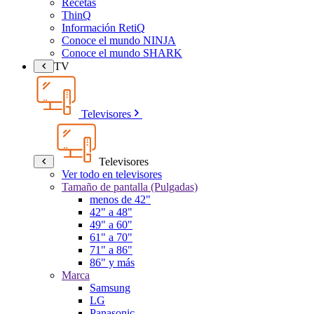
Recetas
ThinQ
Información RetiQ
Conoce el mundo NINJA
Conoce el mundo SHARK
TV
Televisores
Televisores
Ver todo en televisores
Tamaño de pantalla (Pulgadas)
menos de 42"
42" a 48"
49" a 60"
61" a 70"
71" a 86"
86" y más
Marca
Samsung
LG
Panasonic