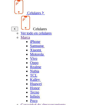
Celulares
Celulares
Ver todo en celulares
Marca
iPhone
Samsung
Xiaomi
Motorola
Vivo
Oppo
Realme
Nubia
TCL
Kalley
Huawei
Honor
Tecno
Infinix
Poco
Capacidad de almacenamiento