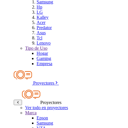
Samsung
Hp
LG
Kalley
Acer
Predator
Asus
Tcl
Lenovo
Tipo de Uso
Hogar
Gaming
Empresa
Proyectores
Proyectores
Ver todo en proyectores
Marca
Epson
Samsung