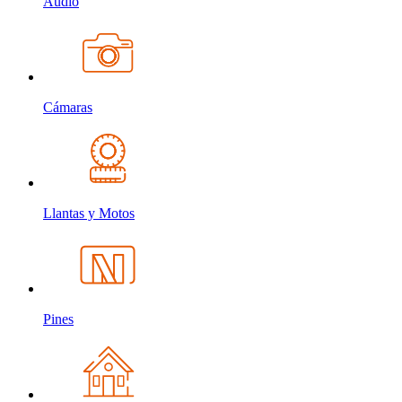
Audio
Cámaras
Llantas y Motos
Pines