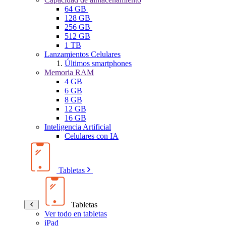
64 GB
128 GB
256 GB
512 GB
1 TB
Lanzamientos Celulares
Últimos smartphones
Memoria RAM
4 GB
6 GB
8 GB
12 GB
16 GB
Inteligencia Artificial
Celulares con IA
Tabletas
Tabletas
Ver todo en tabletas
iPad