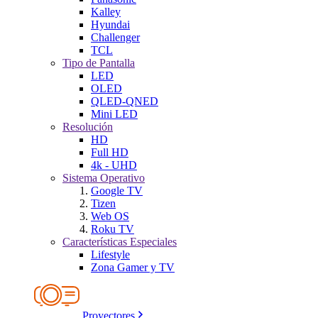
Kalley
Hyundai
Challenger
TCL
Tipo de Pantalla
LED
OLED
QLED-QNED
Mini LED
Resolución
HD
Full HD
4k - UHD
Sistema Operativo
Google TV
Tizen
Web OS
Roku TV
Características Especiales
Lifestyle
Zona Gamer y TV
Proyectores