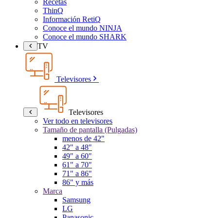
Recetas
ThinQ
Información RetiQ
Conoce el mundo NINJA
Conoce el mundo SHARK
TV
Televisores
Televisores
Ver todo en televisores
Tamaño de pantalla (Pulgadas)
menos de 42"
42" a 48"
49" a 60"
61" a 70"
71" a 86"
86" y más
Marca
Samsung
LG
Panasonic