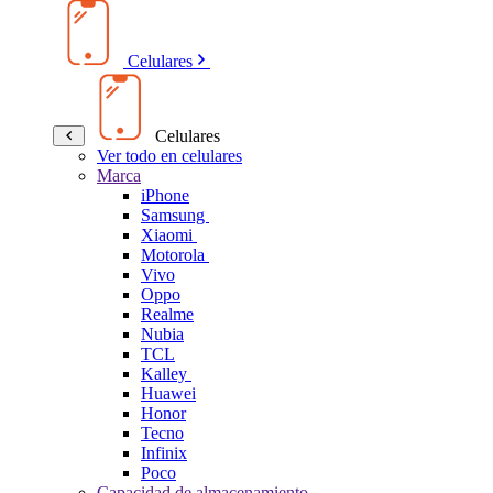
Celulares
Celulares
Ver todo en celulares
Marca
iPhone
Samsung
Xiaomi
Motorola
Vivo
Oppo
Realme
Nubia
TCL
Kalley
Huawei
Honor
Tecno
Infinix
Poco
Capacidad de almacenamiento