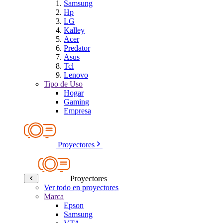
Samsung
Hp
LG
Kalley
Acer
Predator
Asus
Tcl
Lenovo
Tipo de Uso
Hogar
Gaming
Empresa
Proyectores
Proyectores
Ver todo en proyectores
Marca
Epson
Samsung