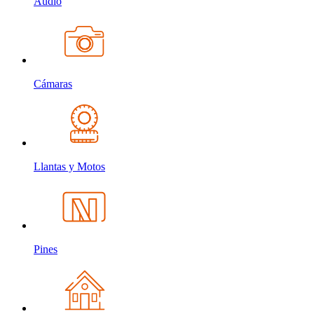
Audio
Cámaras
Llantas y Motos
Pines