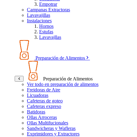
Empotrar
Campanas Extractoras
Lavavajillas
Instalaciones
Hornos
Estufas
Lavavajllas
Preparación de Alimentos
Preparación de Alimentos
Ver todo en preparación de alimentos
Freidoras de Aire
Licuadoras
Cafeteras de goteo
Cafeteras expreso
Batidoras
Ollas Arroceras
Ollas Multifucionales
Sandwicheras y Wafleras
Exprimidores y Extractores