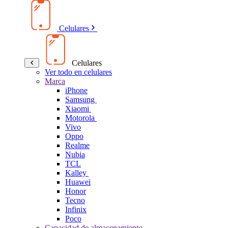
Celulares
Celulares
Ver todo en celulares
Marca
iPhone
Samsung
Xiaomi
Motorola
Vivo
Oppo
Realme
Nubia
TCL
Kalley
Huawei
Honor
Tecno
Infinix
Poco
Capacidad de almacenamiento