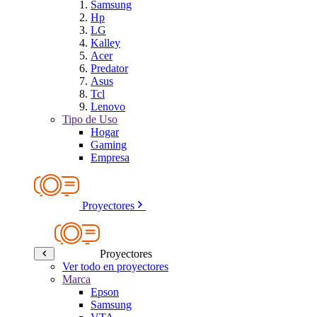
Samsung
Hp
LG
Kalley
Acer
Predator
Asus
Tcl
Lenovo
Tipo de Uso
Hogar
Gaming
Empresa
Proyectores
Proyectores
Ver todo en proyectores
Marca
Epson
Samsung