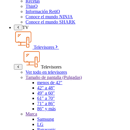
Recetas
ThinQ
Información RetiQ
Conoce el mundo NINJA
Conoce el mundo SHARK
TV
Televisores
Televisores
Ver todo en televisores
Tamaño de pantalla (Pulgadas)
menos de 42"
42" a 48"
49" a 60"
61" a 70"
71" a 86"
86" y más
Marca
Samsung
LG
Panasonic