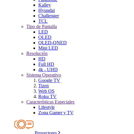
Kalley
Hyundai
Challenger
TCL
Tipo de Pantalla
LED
OLED
QLED-QNED
Mini LED
Resolución
HD
Full HD
4k - UHD
Sistema Operativo
Google TV
Tizen
Web OS
Roku TV
Características Especiales
Lifestyle
Zona Gamer y TV
Proyectores