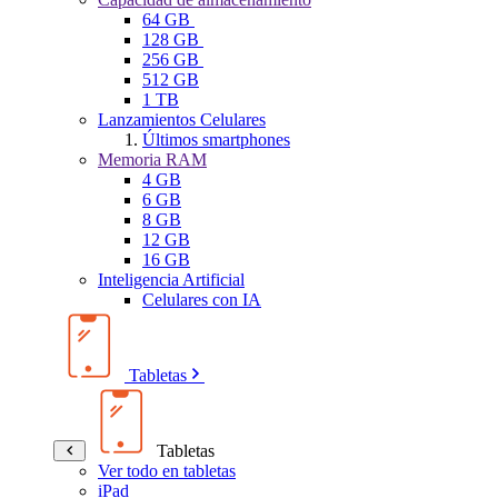
64 GB
128 GB
256 GB
512 GB
1 TB
Lanzamientos Celulares
Últimos smartphones
Memoria RAM
4 GB
6 GB
8 GB
12 GB
16 GB
Inteligencia Artificial
Celulares con IA
Tabletas
Tabletas
Ver todo en tabletas
iPad