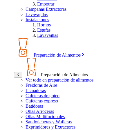
Empotrar
Campanas Extractoras
Lavavajillas
Instalaciones
Hornos
Estufas
Lavavajllas
Preparación de Alimentos
Preparación de Alimentos
Ver todo en preparación de alimentos
Freidoras de Aire
Licuadoras
Cafeteras de goteo
Cafeteras expreso
Batidoras
Ollas Arroceras
Ollas Multifucionales
Sandwicheras y Wafleras
Exprimidores y Extractores