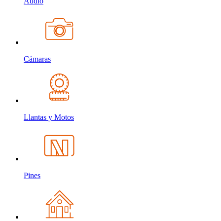
Audio
Cámaras
Llantas y Motos
Pines