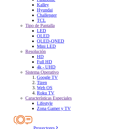
Kalley
Hyundai
Challenger
TCL
Tipo de Pantalla
LED
OLED
QLED-QNED
Mini LED
Resolución
HD
Full HD
4k - UHD
Sistema Operativo
Google TV
Tizen
Web OS
Roku TV
Características Especiales
Lifestyle
Zona Gamer y TV
Proyectores