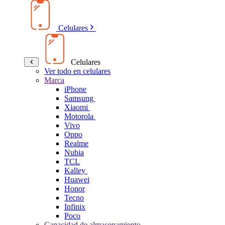
Celulares
Celulares
Ver todo en celulares
Marca
iPhone
Samsung
Xiaomi
Motorola
Vivo
Oppo
Realme
Nubia
TCL
Kalley
Huawei
Honor
Tecno
Infinix
Poco
Capacidad de almacenamiento