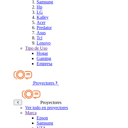
Samsung
Hp
LG
Kalley
Acer
Predator
Asus
Tcl
Lenovo
Tipo de Uso
Hogar
Gaming
Empresa
Proyectores
Proyectores
Ver todo en proyectores
Marca
Epson
Samsung