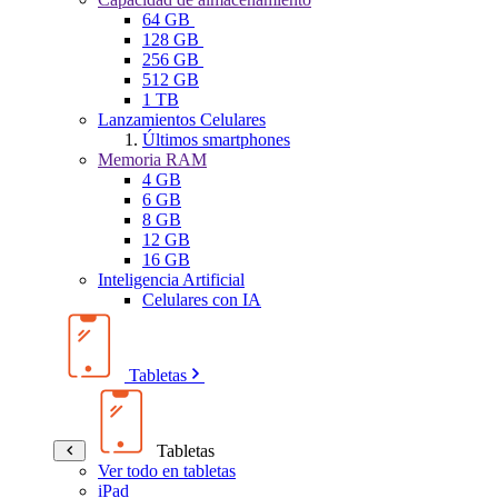
64 GB
128 GB
256 GB
512 GB
1 TB
Lanzamientos Celulares
Últimos smartphones
Memoria RAM
4 GB
6 GB
8 GB
12 GB
16 GB
Inteligencia Artificial
Celulares con IA
Tabletas
Tabletas
Ver todo en tabletas
iPad