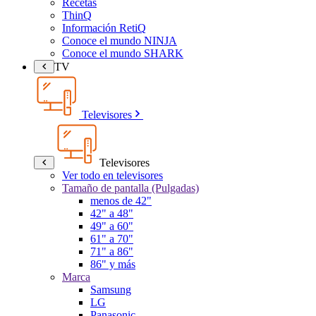
Recetas
ThinQ
Información RetiQ
Conoce el mundo NINJA
Conoce el mundo SHARK
TV
Televisores
Televisores
Ver todo en televisores
Tamaño de pantalla (Pulgadas)
menos de 42"
42" a 48"
49" a 60"
61" a 70"
71" a 86"
86" y más
Marca
Samsung
LG
Panasonic