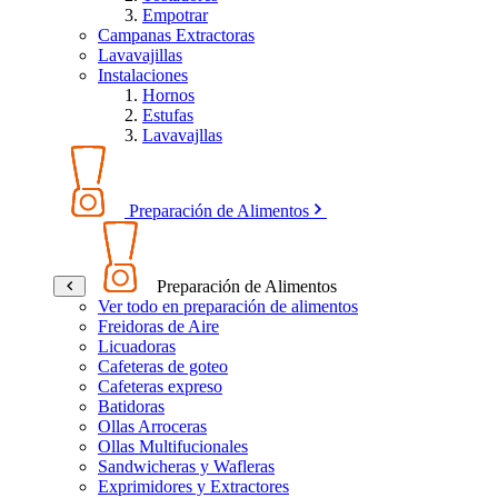
Empotrar
Campanas Extractoras
Lavavajillas
Instalaciones
Hornos
Estufas
Lavavajllas
Preparación de Alimentos
Preparación de Alimentos
Ver todo en preparación de alimentos
Freidoras de Aire
Licuadoras
Cafeteras de goteo
Cafeteras expreso
Batidoras
Ollas Arroceras
Ollas Multifucionales
Sandwicheras y Wafleras
Exprimidores y Extractores