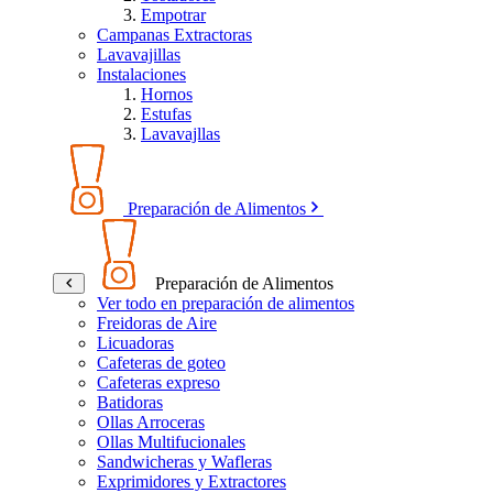
Empotrar
Campanas Extractoras
Lavavajillas
Instalaciones
Hornos
Estufas
Lavavajllas
Preparación de Alimentos
Preparación de Alimentos
Ver todo en preparación de alimentos
Freidoras de Aire
Licuadoras
Cafeteras de goteo
Cafeteras expreso
Batidoras
Ollas Arroceras
Ollas Multifucionales
Sandwicheras y Wafleras
Exprimidores y Extractores