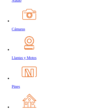
Audio
Cámaras
Llantas y Motos
Pines