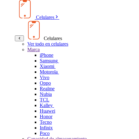
Celulares
Celulares
Ver todo en celulares
Marca
iPhone
Samsung
Xiaomi
Motorola
Vivo
Oppo
Realme
Nubia
TCL
Kalley
Huawei
Honor
Tecno
Infinix
Poco
Capacidad de almacenamiento