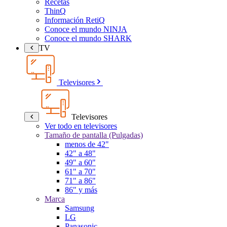
Recetas
ThinQ
Información RetiQ
Conoce el mundo NINJA
Conoce el mundo SHARK
TV
Televisores
Televisores
Ver todo en televisores
Tamaño de pantalla (Pulgadas)
menos de 42"
42" a 48"
49" a 60"
61" a 70"
71" a 86"
86" y más
Marca
Samsung
LG
Panasonic