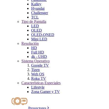
Kalley
Hyundai
Challenger
TCL
Tipo de Pantalla
LED
OLED
QLED-QNED
Mini LED
Resolución
HD
Full HD
4k - UHD
Sistema Operativo
Google TV
Tizen
Web OS
Roku TV
Características Especiales
Lifestyle
Zona Gamer y TV
Proyectores