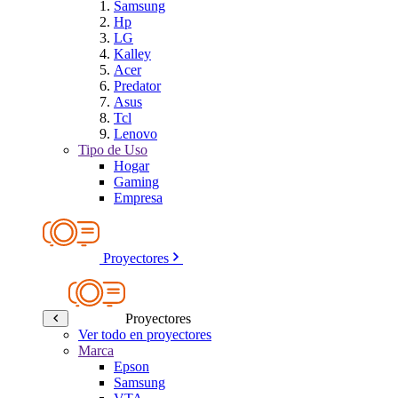
Samsung
Hp
LG
Kalley
Acer
Predator
Asus
Tcl
Lenovo
Tipo de Uso
Hogar
Gaming
Empresa
Proyectores
Proyectores
Ver todo en proyectores
Marca
Epson
Samsung