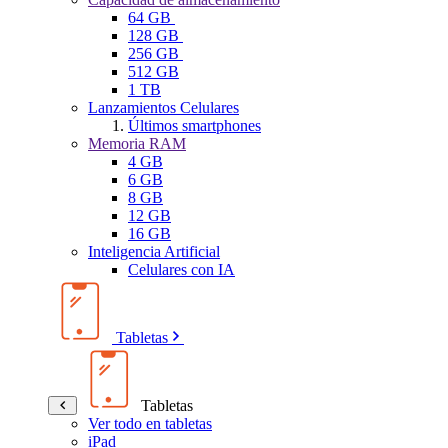
64 GB
128 GB
256 GB
512 GB
1 TB
Lanzamientos Celulares
Últimos smartphones
Memoria RAM
4 GB
6 GB
8 GB
12 GB
16 GB
Inteligencia Artificial
Celulares con IA
Tabletas
Tabletas
Ver todo en tabletas
iPad