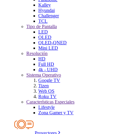
Kalley
Hyundai
Challenger
TCL
Tipo de Pantalla
LED
OLED
QLED-QNED
Mini LED
Resolución
HD
Full HD
4k - UHD
Sistema Operativo
Google TV
Tizen
Web OS
Roku TV
Características Especiales
Lifestyle
Zona Gamer y TV
Proyectores