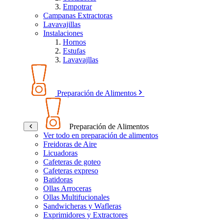
Empotrar
Campanas Extractoras
Lavavajillas
Instalaciones
Hornos
Estufas
Lavavajllas
Preparación de Alimentos
Preparación de Alimentos
Ver todo en preparación de alimentos
Freidoras de Aire
Licuadoras
Cafeteras de goteo
Cafeteras expreso
Batidoras
Ollas Arroceras
Ollas Multifucionales
Sandwicheras y Wafleras
Exprimidores y Extractores