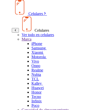
Celulares
Celulares
Ver todo en celulares
Marca
iPhone
Samsung
Xiaomi
Motorola
Vivo
Oppo
Realme
Nubia
TCL
Kalley
Huawei
Honor
Tecno
Infinix
Poco
Capacidad de almacenamiento