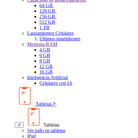
64 GB
128 GB
256 GB
512 GB
1 TB
Lanzamientos Celulares
Últimos smartphones
Memoria RAM
4 GB
6 GB
8 GB
12 GB
16 GB
Inteligencia Artificial
Celulares con IA
Tabletas
Tabletas
Ver todo en tabletas
iPad