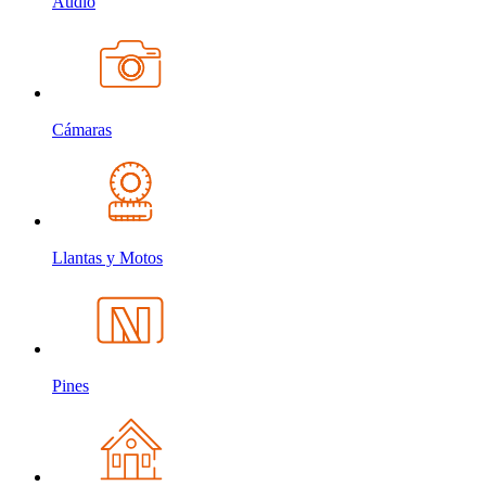
Audio
Cámaras
Llantas y Motos
Pines