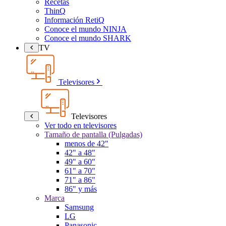
Recetas
ThinQ
Información RetiQ
Conoce el mundo NINJA
Conoce el mundo SHARK
TV
Televisores
Televisores
Ver todo en televisores
Tamaño de pantalla (Pulgadas)
menos de 42"
42" a 48"
49" a 60"
61" a 70"
71" a 86"
86" y más
Marca
Samsung
LG
Panasonic