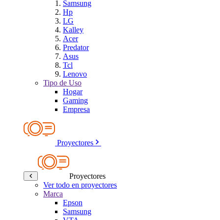
Samsung
Hp
LG
Kalley
Acer
Predator
Asus
Tcl
Lenovo
Tipo de Uso
Hogar
Gaming
Empresa
Proyectores
Proyectores
Ver todo en proyectores
Marca
Epson
Samsung