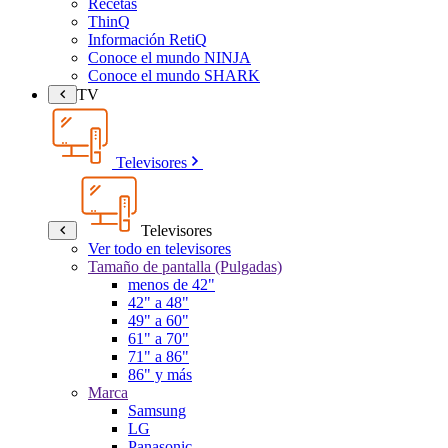
Recetas
ThinQ
Información RetiQ
Conoce el mundo NINJA
Conoce el mundo SHARK
TV
Televisores
Televisores
Ver todo en televisores
Tamaño de pantalla (Pulgadas)
menos de 42"
42" a 48"
49" a 60"
61" a 70"
71" a 86"
86" y más
Marca
Samsung
LG
Panasonic