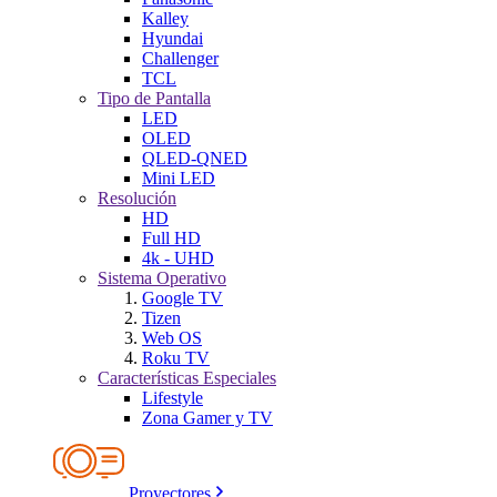
Kalley
Hyundai
Challenger
TCL
Tipo de Pantalla
LED
OLED
QLED-QNED
Mini LED
Resolución
HD
Full HD
4k - UHD
Sistema Operativo
Google TV
Tizen
Web OS
Roku TV
Características Especiales
Lifestyle
Zona Gamer y TV
Proyectores