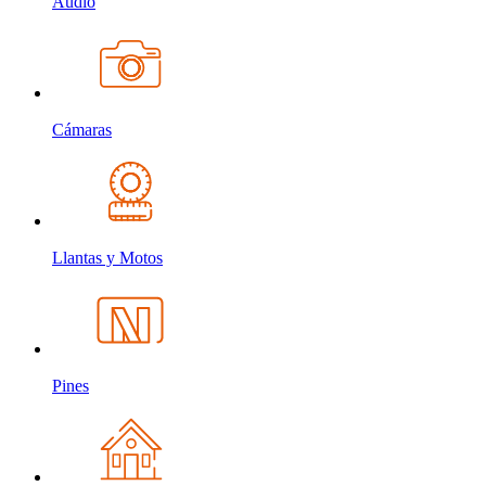
Audio
Cámaras
Llantas y Motos
Pines