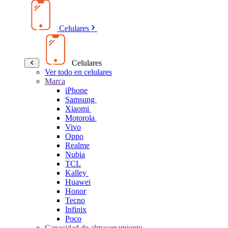
Celulares
Celulares
Ver todo en celulares
Marca
iPhone
Samsung
Xiaomi
Motorola
Vivo
Oppo
Realme
Nubia
TCL
Kalley
Huawei
Honor
Tecno
Infinix
Poco
Capacidad de almacenamiento