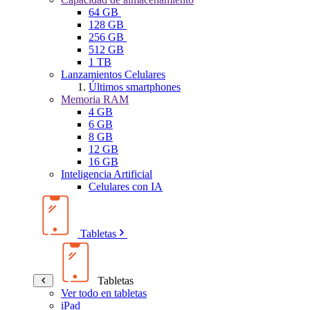
64 GB
128 GB
256 GB
512 GB
1 TB
Lanzamientos Celulares
Últimos smartphones
Memoria RAM
4 GB
6 GB
8 GB
12 GB
16 GB
Inteligencia Artificial
Celulares con IA
Tabletas
Tabletas
Ver todo en tabletas
iPad