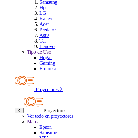
Samsung
Hp
LG
Kalley
Acer
Predator
Asus
Tcl
Lenovo
Tipo de Uso
Hogar
Gaming
Empresa
Proyectores
Proyectores
Ver todo en proyectores
Marca
Epson
Samsung