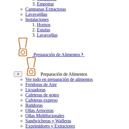
Empotrar
Campanas Extractoras
Lavavajillas
Instalaciones
Hornos
Estufas
Lavavajllas
Preparación de Alimentos
Preparación de Alimentos
Ver todo en preparación de alimentos
Freidoras de Aire
Licuadoras
Cafeteras de goteo
Cafeteras expreso
Batidoras
Ollas Arroceras
Ollas Multifucionales
Sandwicheras y Wafleras
Exprimidores y Extractores