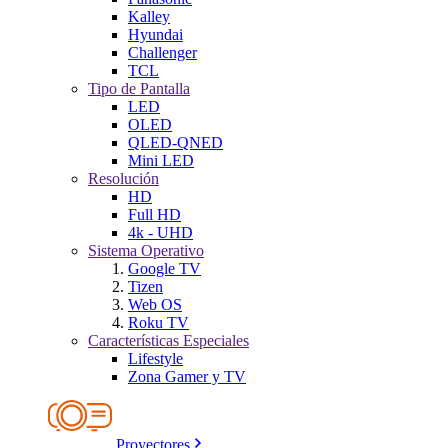
Kalley
Hyundai
Challenger
TCL
Tipo de Pantalla
LED
OLED
QLED-QNED
Mini LED
Resolución
HD
Full HD
4k - UHD
Sistema Operativo
Google TV
Tizen
Web OS
Roku TV
Características Especiales
Lifestyle
Zona Gamer y TV
Proyectores