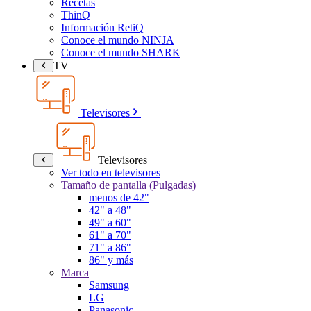
Recetas
ThinQ
Información RetiQ
Conoce el mundo NINJA
Conoce el mundo SHARK
TV
Televisores
Televisores
Ver todo en televisores
Tamaño de pantalla (Pulgadas)
menos de 42"
42" a 48"
49" a 60"
61" a 70"
71" a 86"
86" y más
Marca
Samsung
LG
Panasonic