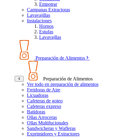
Empotrar
Campanas Extractoras
Lavavajillas
Instalaciones
Hornos
Estufas
Lavavajllas
Preparación de Alimentos
Preparación de Alimentos
Ver todo en preparación de alimentos
Freidoras de Aire
Licuadoras
Cafeteras de goteo
Cafeteras expreso
Batidoras
Ollas Arroceras
Ollas Multifucionales
Sandwicheras y Wafleras
Exprimidores y Extractores