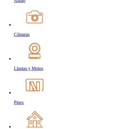
Audio
Cámaras
Llantas y Motos
Pines