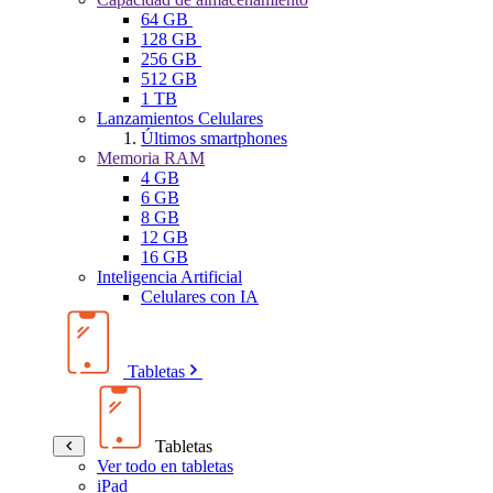
64 GB
128 GB
256 GB
512 GB
1 TB
Lanzamientos Celulares
Últimos smartphones
Memoria RAM
4 GB
6 GB
8 GB
12 GB
16 GB
Inteligencia Artificial
Celulares con IA
Tabletas
Tabletas
Ver todo en tabletas
iPad