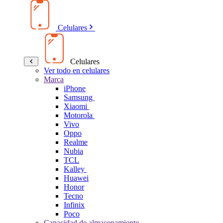
Celulares
Celulares
Ver todo en celulares
Marca
iPhone
Samsung
Xiaomi
Motorola
Vivo
Oppo
Realme
Nubia
TCL
Kalley
Huawei
Honor
Tecno
Infinix
Poco
Capacidad de almacenamiento