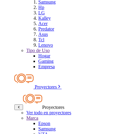
Samsung
Hp
LG
Kalley
Acer
Predator
Asus
Tcl
Lenovo
Tipo de Uso
Hogar
Gaming
Empresa
Proyectores
Proyectores
Ver todo en proyectores
Marca
Epson
Samsung