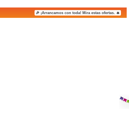
🎉 ¡Arrancamos con toda! Mira estas ofertas. 🔥