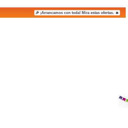
🎉 ¡Arrancamos con toda! Mira estas ofertas. 🔥