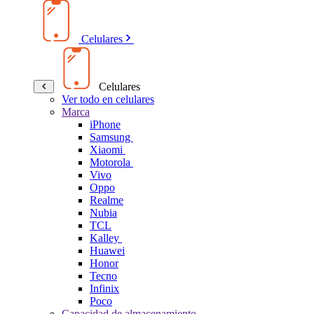
Celulares
Celulares
Ver todo en celulares
Marca
iPhone
Samsung
Xiaomi
Motorola
Vivo
Oppo
Realme
Nubia
TCL
Kalley
Huawei
Honor
Tecno
Infinix
Poco
Capacidad de almacenamiento