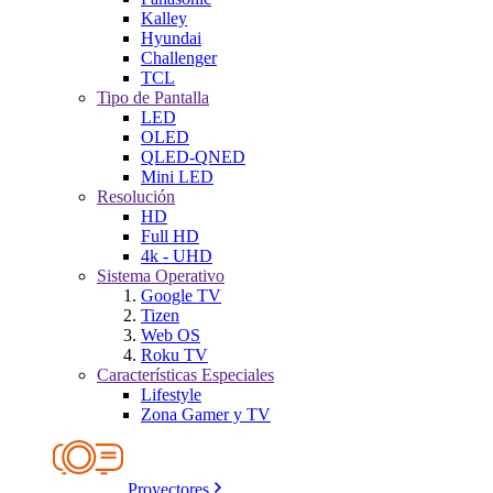
Kalley
Hyundai
Challenger
TCL
Tipo de Pantalla
LED
OLED
QLED-QNED
Mini LED
Resolución
HD
Full HD
4k - UHD
Sistema Operativo
Google TV
Tizen
Web OS
Roku TV
Características Especiales
Lifestyle
Zona Gamer y TV
Proyectores