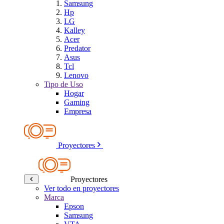
Samsung
Hp
LG
Kalley
Acer
Predator
Asus
Tcl
Lenovo
Tipo de Uso
Hogar
Gaming
Empresa
Proyectores
Proyectores
Ver todo en proyectores
Marca
Epson
Samsung