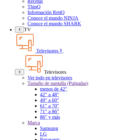
Recetas
ThinQ
Información RetiQ
Conoce el mundo NINJA
Conoce el mundo SHARK
TV
Televisores
Televisores
Ver todo en televisores
Tamaño de pantalla (Pulgadas)
menos de 42"
42" a 48"
49" a 60"
61" a 70"
71" a 86"
86" y más
Marca
Samsung
LG
Panasonic