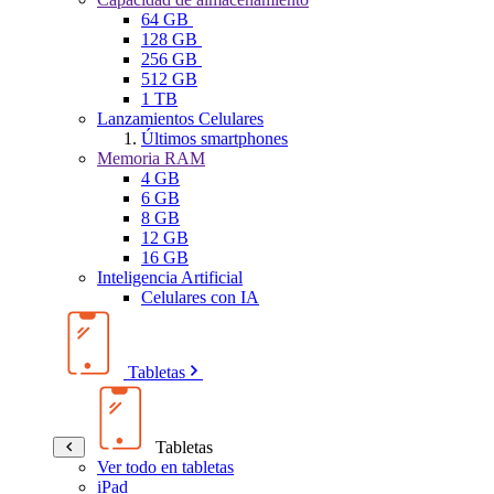
64 GB
128 GB
256 GB
512 GB
1 TB
Lanzamientos Celulares
Últimos smartphones
Memoria RAM
4 GB
6 GB
8 GB
12 GB
16 GB
Inteligencia Artificial
Celulares con IA
Tabletas
Tabletas
Ver todo en tabletas
iPad