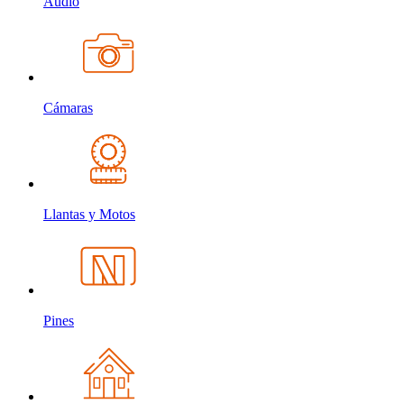
Audio
Cámaras
Llantas y Motos
Pines