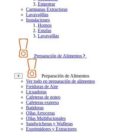
Empotrar
Campanas Extractoras
Lavavajillas
Instalaciones
Hornos
Estufas
Lavavajllas
Preparación de Alimentos
Preparación de Alimentos
Ver todo en preparación de alimentos
Freidoras de Aire
Licuadoras
Cafeteras de goteo
Cafeteras expreso
Batidoras
Ollas Arroceras
Ollas Multifucionales
Sandwicheras y Wafleras
Exprimidores y Extractores