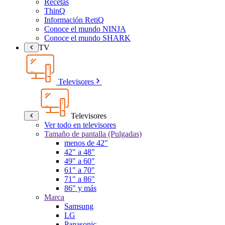
Recetas
ThinQ
Información RetiQ
Conoce el mundo NINJA
Conoce el mundo SHARK
TV
Televisores
Televisores
Ver todo en televisores
Tamaño de pantalla (Pulgadas)
menos de 42"
42" a 48"
49" a 60"
61" a 70"
71" a 86"
86" y más
Marca
Samsung
LG
Panasonic