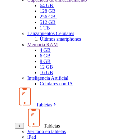
64 GB
128 GB
256 GB
512 GB
1 TB
Lanzamientos Celulares
Últimos smartphones
Memoria RAM
4 GB
6 GB
8 GB
12 GB
16 GB
Inteligencia Artificial
Celulares con IA
Tabletas
Tabletas
Ver todo en tabletas
iPad