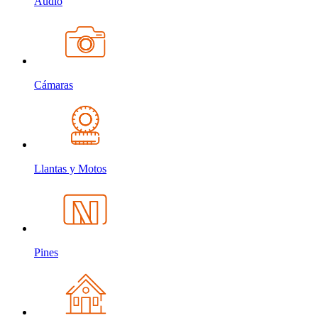
Audio
Cámaras
Llantas y Motos
Pines