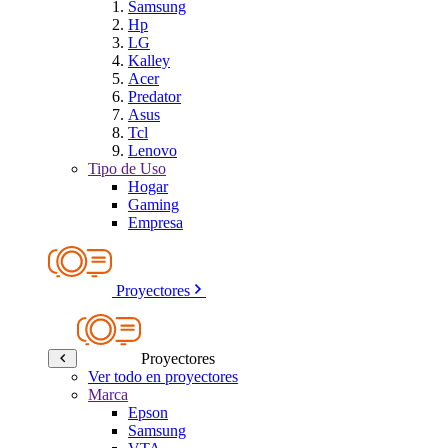
Samsung
Hp
LG
Kalley
Acer
Predator
Asus
Tcl
Lenovo
Tipo de Uso
Hogar
Gaming
Empresa
Proyectores
Proyectores
Ver todo en proyectores
Marca
Epson
Samsung