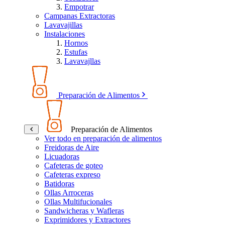
Empotrar
Campanas Extractoras
Lavavajillas
Instalaciones
Hornos
Estufas
Lavavajllas
Preparación de Alimentos
Preparación de Alimentos
Ver todo en preparación de alimentos
Freidoras de Aire
Licuadoras
Cafeteras de goteo
Cafeteras expreso
Batidoras
Ollas Arroceras
Ollas Multifucionales
Sandwicheras y Wafleras
Exprimidores y Extractores