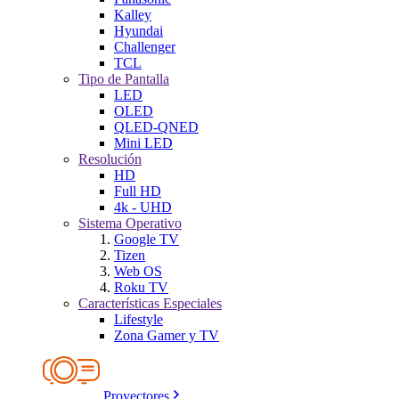
Kalley
Hyundai
Challenger
TCL
Tipo de Pantalla
LED
OLED
QLED-QNED
Mini LED
Resolución
HD
Full HD
4k - UHD
Sistema Operativo
Google TV
Tizen
Web OS
Roku TV
Características Especiales
Lifestyle
Zona Gamer y TV
Proyectores