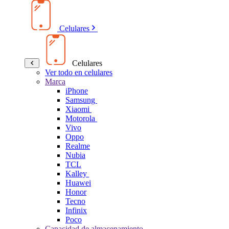
Celulares
Celulares
Ver todo en celulares
Marca
iPhone
Samsung
Xiaomi
Motorola
Vivo
Oppo
Realme
Nubia
TCL
Kalley
Huawei
Honor
Tecno
Infinix
Poco
Capacidad de almacenamiento