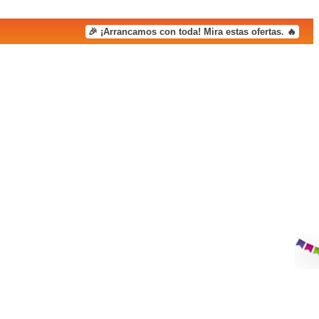
🎉 ¡Arrancamos con toda! Mira estas ofertas. 🔥