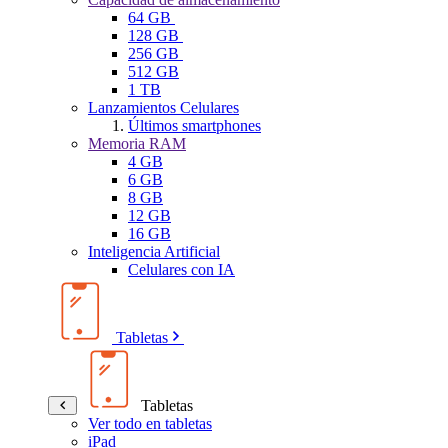
64 GB
128 GB
256 GB
512 GB
1 TB
Lanzamientos Celulares
Últimos smartphones
Memoria RAM
4 GB
6 GB
8 GB
12 GB
16 GB
Inteligencia Artificial
Celulares con IA
Tabletas
Tabletas
Ver todo en tabletas
iPad