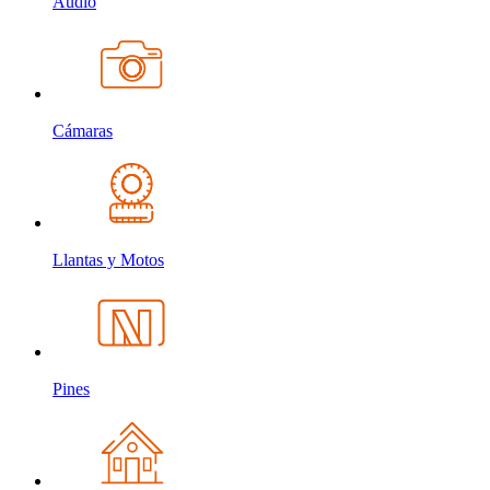
Audio
Cámaras
Llantas y Motos
Pines