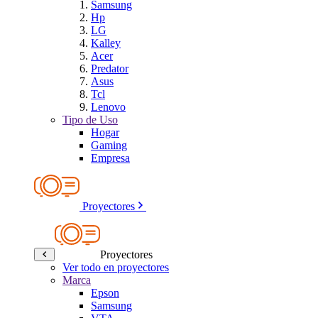
Samsung
Hp
LG
Kalley
Acer
Predator
Asus
Tcl
Lenovo
Tipo de Uso
Hogar
Gaming
Empresa
Proyectores
Proyectores
Ver todo en proyectores
Marca
Epson
Samsung