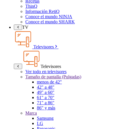
Recetas
ThinQ
Información RetiQ
Conoce el mundo NINJA
Conoce el mundo SHARK
TV
Televisores
Televisores
Ver todo en televisores
Tamaño de pantalla (Pulgadas)
menos de 42"
42" a 48"
49" a 60"
61" a 70"
71" a 86"
86" y más
Marca
Samsung
LG
Panasonic