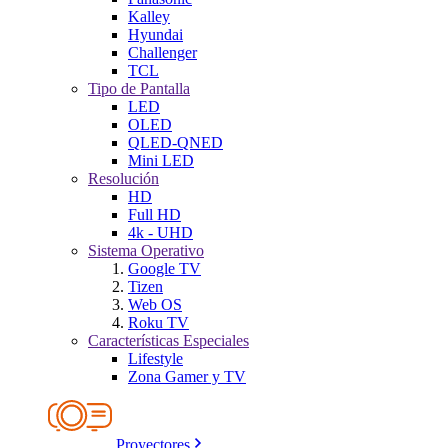
Kalley
Hyundai
Challenger
TCL
Tipo de Pantalla
LED
OLED
QLED-QNED
Mini LED
Resolución
HD
Full HD
4k - UHD
Sistema Operativo
Google TV
Tizen
Web OS
Roku TV
Características Especiales
Lifestyle
Zona Gamer y TV
Proyectores