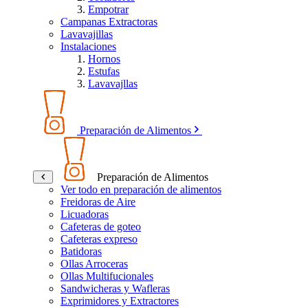
Empotrar
Campanas Extractoras
Lavavajillas
Instalaciones
Hornos
Estufas
Lavavajllas
Preparación de Alimentos
Preparación de Alimentos
Ver todo en preparación de alimentos
Freidoras de Aire
Licuadoras
Cafeteras de goteo
Cafeteras expreso
Batidoras
Ollas Arroceras
Ollas Multifucionales
Sandwicheras y Wafleras
Exprimidores y Extractores