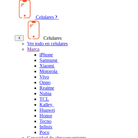
Celulares
Celulares
Ver todo en celulares
Marca
iPhone
Samsung
Xiaomi
Motorola
Vivo
Oppo
Realme
Nubia
TCL
Kalley
Huawei
Honor
Tecno
Infinix
Poco
Capacidad de almacenamiento