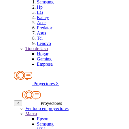
Samsung
Hp
LG
Kalley
Acer
Predator
Asus
Tcl
Lenovo
Tipo de Uso
Hogar
Gaming
Empresa
Proyectores
Proyectores
Ver todo en proyectores
Marca
Epson
Samsung