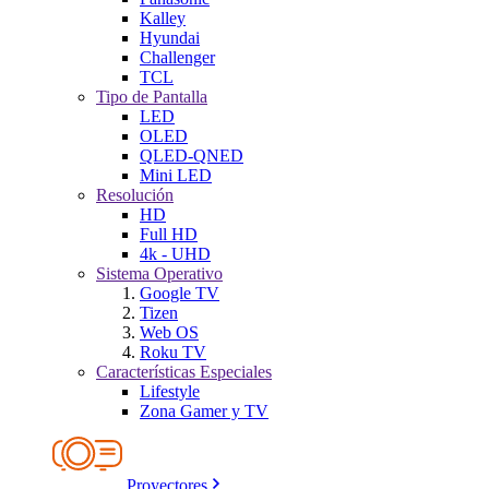
Kalley
Hyundai
Challenger
TCL
Tipo de Pantalla
LED
OLED
QLED-QNED
Mini LED
Resolución
HD
Full HD
4k - UHD
Sistema Operativo
Google TV
Tizen
Web OS
Roku TV
Características Especiales
Lifestyle
Zona Gamer y TV
Proyectores