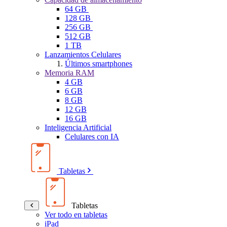
64 GB
128 GB
256 GB
512 GB
1 TB
Lanzamientos Celulares
Últimos smartphones
Memoria RAM
4 GB
6 GB
8 GB
12 GB
16 GB
Inteligencia Artificial
Celulares con IA
Tabletas
Tabletas
Ver todo en tabletas
iPad