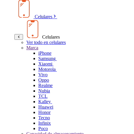
Celulares
Celulares
Ver todo en celulares
Marca
iPhone
Samsung
Xiaomi
Motorola
Vivo
Oppo
Realme
Nubia
TCL
Kalley
Huawei
Honor
Tecno
Infinix
Poco
Capacidad de almacenamiento