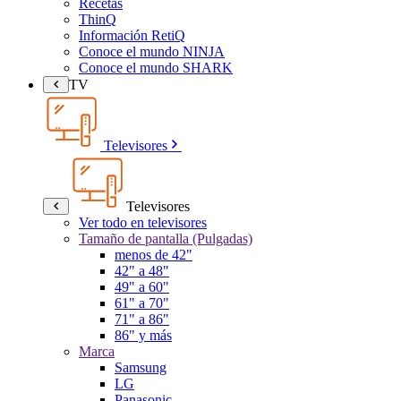
Recetas
ThinQ
Información RetiQ
Conoce el mundo NINJA
Conoce el mundo SHARK
TV
Televisores
Televisores
Ver todo en televisores
Tamaño de pantalla (Pulgadas)
menos de 42"
42" a 48"
49" a 60"
61" a 70"
71" a 86"
86" y más
Marca
Samsung
LG
Panasonic