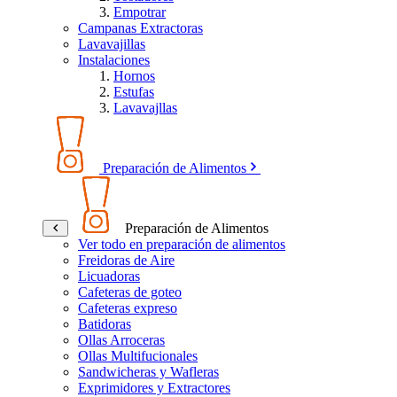
Empotrar
Campanas Extractoras
Lavavajillas
Instalaciones
Hornos
Estufas
Lavavajllas
Preparación de Alimentos
Preparación de Alimentos
Ver todo en preparación de alimentos
Freidoras de Aire
Licuadoras
Cafeteras de goteo
Cafeteras expreso
Batidoras
Ollas Arroceras
Ollas Multifucionales
Sandwicheras y Wafleras
Exprimidores y Extractores