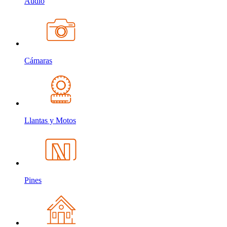
Audio
Cámaras
Llantas y Motos
Pines