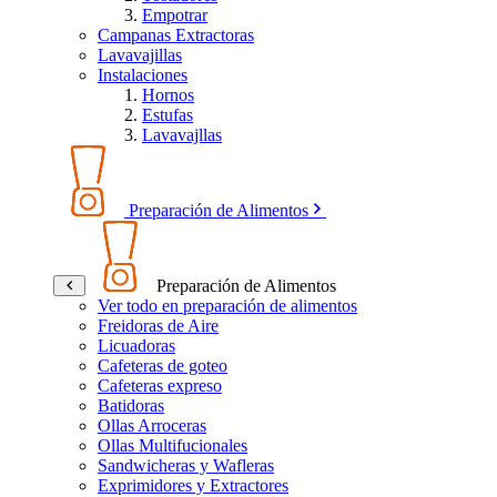
Empotrar
Campanas Extractoras
Lavavajillas
Instalaciones
Hornos
Estufas
Lavavajllas
Preparación de Alimentos
Preparación de Alimentos
Ver todo en preparación de alimentos
Freidoras de Aire
Licuadoras
Cafeteras de goteo
Cafeteras expreso
Batidoras
Ollas Arroceras
Ollas Multifucionales
Sandwicheras y Wafleras
Exprimidores y Extractores