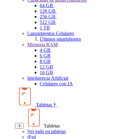
64 GB
128 GB
256 GB
512 GB
1 TB
Lanzamientos Celulares
Últimos smartphones
Memoria RAM
4 GB
6 GB
8 GB
12 GB
16 GB
Inteligencia Artificial
Celulares con IA
Tabletas
Tabletas
Ver todo en tabletas
iPad