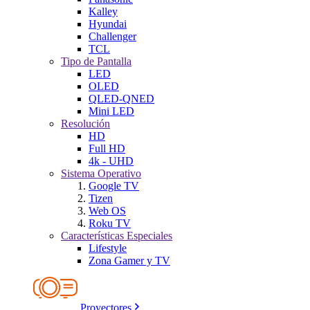
Kalley
Hyundai
Challenger
TCL
Tipo de Pantalla
LED
OLED
QLED-QNED
Mini LED
Resolución
HD
Full HD
4k - UHD
Sistema Operativo
Google TV
Tizen
Web OS
Roku TV
Características Especiales
Lifestyle
Zona Gamer y TV
Proyectores