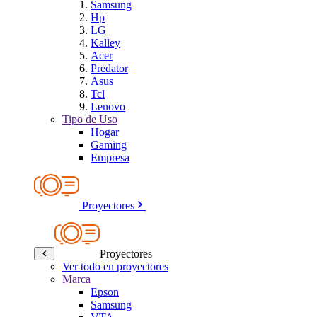
Samsung
Hp
LG
Kalley
Acer
Predator
Asus
Tcl
Lenovo
Tipo de Uso
Hogar
Gaming
Empresa
Proyectores
Proyectores
Ver todo en proyectores
Marca
Epson
Samsung