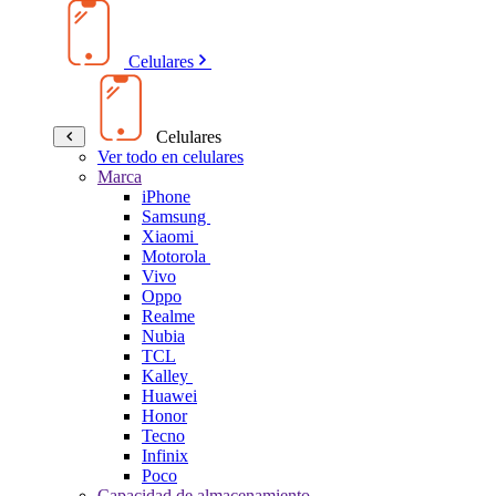
Celulares
Celulares
Ver todo en celulares
Marca
iPhone
Samsung
Xiaomi
Motorola
Vivo
Oppo
Realme
Nubia
TCL
Kalley
Huawei
Honor
Tecno
Infinix
Poco
Capacidad de almacenamiento