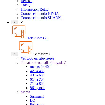
Recetas
ThinQ
Información RetiQ
Conoce el mundo NINJA
Conoce el mundo SHARK
TV
Televisores
Televisores
Ver todo en televisores
Tamaño de pantalla (Pulgadas)
menos de 42"
42" a 48"
49" a 60"
61" a 70"
71" a 86"
86" y más
Marca
Samsung
LG
Panasonic