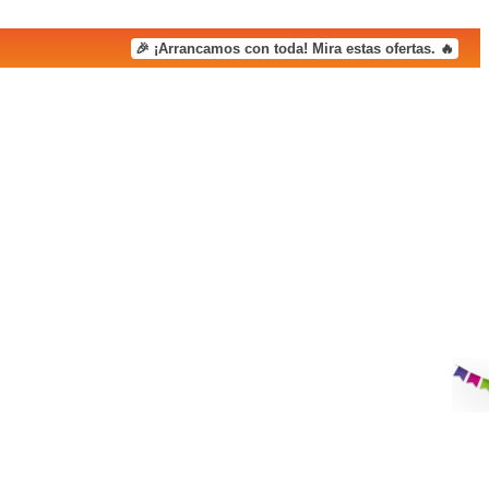
🎉 ¡Arrancamos con toda! Mira estas ofertas. 🔥