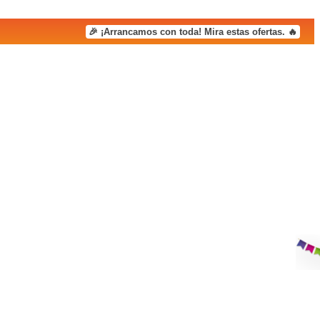
🎉 ¡Arrancamos con toda! Mira estas ofertas. 🔥