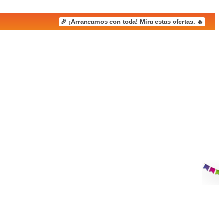
🎉 ¡Arrancamos con toda! Mira estas ofertas. 🔥